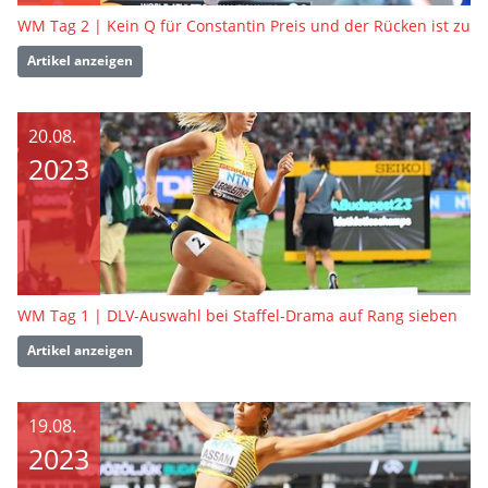
WM Tag 2 | Kein Q für Constantin Preis und der Rücken ist zu
Artikel anzeigen
20.08.
2023
WM Tag 1 | DLV-Auswahl bei Staffel-Drama auf Rang sieben
Artikel anzeigen
19.08.
2023