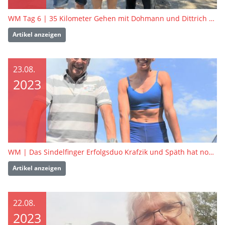
WM Tag 6 | 35 Kilometer Gehen mit Dohmann und Dittrich – Ein Rennen das alles zu bieten hatte
Artikel anzeigen
23.08.
2023
WM | Das Sindelfinger Erfolgsduo Krafzik und Späth hat noch viel vor
Artikel anzeigen
22.08.
2023