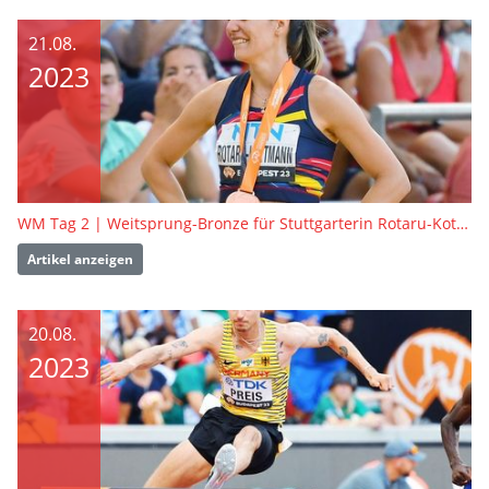
21.08.
2023
WM Tag 2 | Weitsprung-Bronze für Stuttgarterin Rotaru-Kottmann
Artikel anzeigen
20.08.
2023