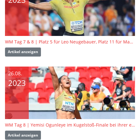
WM Tag 7 & 8 | Platz 5 für Leo Neugebauer, Platz 11 für Manuel Eitel - so verlief der Zehnkampf
Artikel anzeigen
26.08.
2023
WM Tag 8 | Yemisi Ogunleye im Kugelstoß-Finale bei ihrer ersten WM und Carolina Krafzik in der 4x400 Meter Staffel
Artikel anzeigen