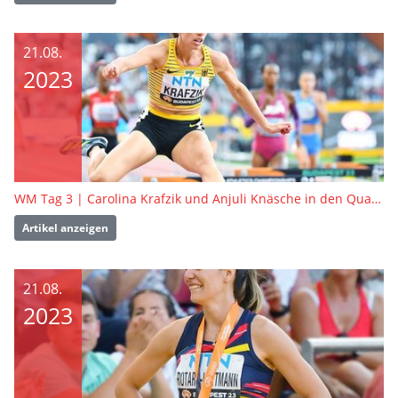
21.08.
2023
WM Tag 3 | Carolina Krafzik und Anjuli Knäsche in den Qualifikationswettbewerben
Artikel anzeigen
21.08.
2023