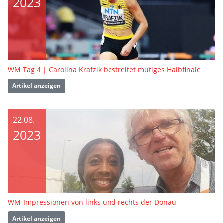
2023
WM Tag 4 | Carolina Krafzik bestreitet mutiges Halbfinale
Artikel anzeigen
22.08.
2023
WM-Impressionen von links und rechts der Donau
Artikel anzeigen