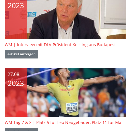
2023
WM | Interview mit DLV-Präsident Kessing aus Budapest
Artikel anzeigen
27.08.
2023
WM Tag 7 & 8 | Platz 5 für Leo Neugebauer, Platz 11 für Manuel Eitel - so verlief der Zehnkampf