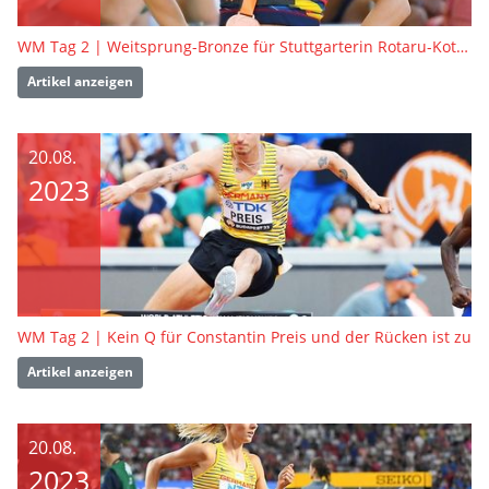
WM Tag 2 | Weitsprung-Bronze für Stuttgarterin Rotaru-Kottmann
Artikel anzeigen
20.08.
2023
WM Tag 2 | Kein Q für Constantin Preis und der Rücken ist zu
Artikel anzeigen
20.08.
2023