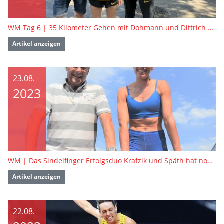
WM Tag 6 | 35 Kilometer Gehen mit Dohmann und Dittrich – Ein Rennen das alles zu bieten hatte
Artikel anzeigen
23.08.
2023
WM | Das Sindelfinger Erfolgsduo Krafzik und Späth hat noch viel vor
Artikel anzeigen
22.08.