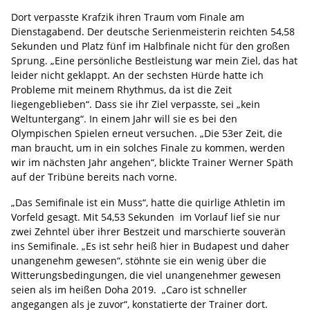
Dort verpasste Krafzik ihren Traum vom Finale am
Dienstagabend. Der deutsche Serienmeisterin reichten 54,58
Sekunden und Platz fünf im Halbfinale nicht für den großen
Sprung. „Eine persönliche Bestleistung war mein Ziel, das hat
leider nicht geklappt. An der sechsten Hürde hatte ich
Probleme mit meinem Rhythmus, da ist die Zeit
liegengeblieben“. Dass sie ihr Ziel verpasste, sei „kein
Weltuntergang“. In einem Jahr will sie es bei den
Olympischen Spielen erneut versuchen. „Die 53er Zeit, die
man braucht, um in ein solches Finale zu kommen, werden
wir im nächsten Jahr angehen“, blickte Trainer Werner Späth
auf der Tribüne bereits nach vorne.
„Das Semifinale ist ein Muss“, hatte die quirlige Athletin im
Vorfeld gesagt. Mit 54,53 Sekunden im Vorlauf lief sie nur
zwei Zehntel über ihrer Bestzeit und marschierte souverän
ins Semifinale. „Es ist sehr heiß hier in Budapest und daher
unangenehm gewesen“, stöhnte sie ein wenig über die
Witterungsbedingungen, die viel unangenehmer gewesen
seien als im heißen Doha 2019. „Caro ist schneller
angegangen als je zuvor“, konstatierte der Trainer dort.