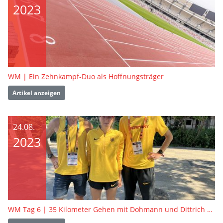
2023
WM | Ein Zehnkampf-Duo als Hoffnungsträger
Artikel anzeigen
24.08.
2023
WM Tag 6 | 35 Kilometer Gehen mit Dohmann und Dittrich – Ein Rennen das alles zu bieten hatte