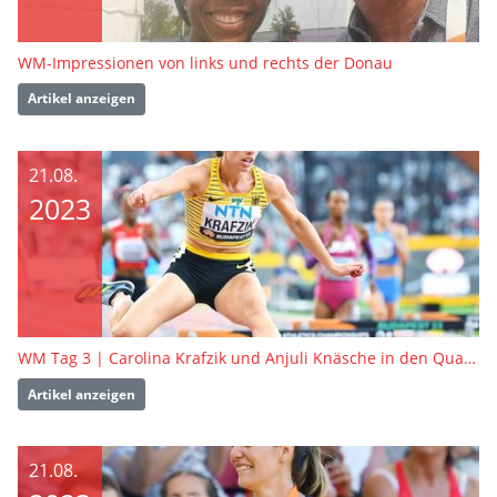
WM-Impressionen von links und rechts der Donau
Artikel anzeigen
21.08.
2023
WM Tag 3 | Carolina Krafzik und Anjuli Knäsche in den Qualifikationswettbewerben
Artikel anzeigen
21.08.