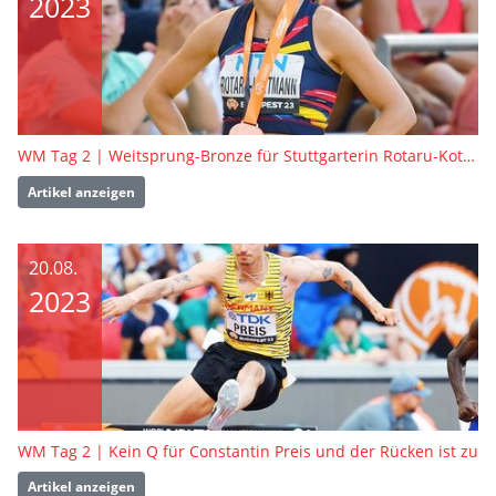
2023
WM Tag 2 | Weitsprung-Bronze für Stuttgarterin Rotaru-Kottmann
Artikel anzeigen
20.08.
2023
WM Tag 2 | Kein Q für Constantin Preis und der Rücken ist zu
Artikel anzeigen