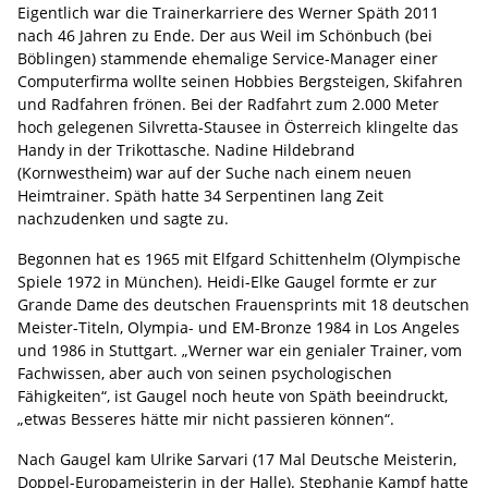
Eigentlich war die Trainerkarriere des Werner Späth 2011
nach 46 Jahren zu Ende. Der aus Weil im Schönbuch (bei
Böblingen) stammende ehemalige Service-Manager einer
Computerfirma wollte seinen Hobbies Bergsteigen, Skifahren
und Radfahren frönen. Bei der Radfahrt zum 2.000 Meter
hoch gelegenen Silvretta-Stausee in Österreich klingelte das
Handy in der Trikottasche. Nadine Hildebrand
(Kornwestheim) war auf der Suche nach einem neuen
Heimtrainer. Späth hatte 34 Serpentinen lang Zeit
nachzudenken und sagte zu.
Begonnen hat es 1965 mit Elfgard Schittenhelm (Olympische
Spiele 1972 in München). Heidi-Elke Gaugel formte er zur
Grande Dame des deutschen Frauensprints mit 18 deutschen
Meister-Titeln, Olympia- und EM-Bronze 1984 in Los Angeles
und 1986 in Stuttgart. „Werner war ein genialer Trainer, vom
Fachwissen, aber auch von seinen psychologischen
Fähigkeiten“, ist Gaugel noch heute von Späth beeindruckt,
„etwas Besseres hätte mir nicht passieren können“.
Nach Gaugel kam Ulrike Sarvari (17 Mal Deutsche Meisterin,
Doppel-Europameisterin in der Halle). Stephanie Kampf hatte