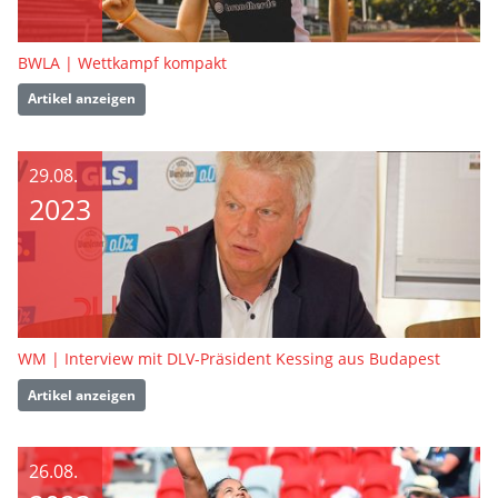
BWLA | Wettkampf kompakt
Artikel anzeigen
29.08.
2023
WM | Interview mit DLV-Präsident Kessing aus Budapest
Artikel anzeigen
26.08.