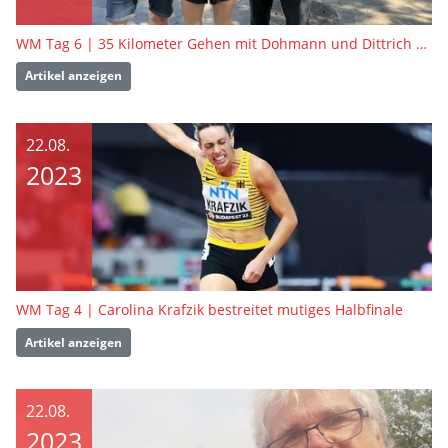
WM Tag 6 | 35 Kilometer Gehen mit Dohmann und Dittrich – Ein Rennen das alles zu bieten hatte
Artikel anzeigen
22.08.
2023
WM Tag 4 | Carolina Krafzik bestreitet mutiges Halbfinale
Artikel anzeigen
22.08.
2023