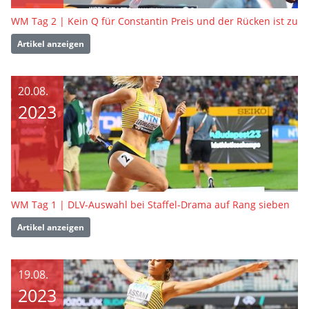
WM Tag 2 | Kein Q für Constantin Preis und der Rücken ist zu
Artikel anzeigen
20.08.
2023
WM Tag 1 | DLV-Auswahl bei Staffel-Drama auf Rang sieben
Artikel anzeigen
19.08.
2023