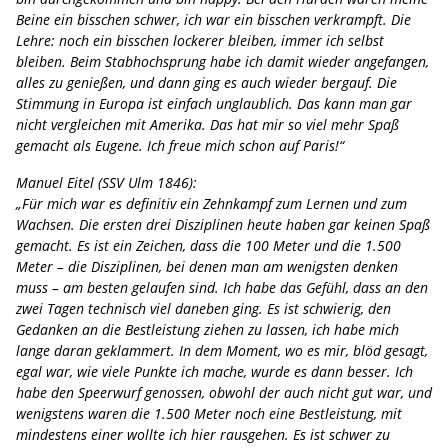
Beine ein bisschen schwer, ich war ein bisschen verkrampft. Die
Lehre: noch ein bisschen lockerer bleiben, immer ich selbst
bleiben. Beim Stabhochsprung habe ich damit wieder angefangen,
alles zu genießen, und dann ging es auch wieder bergauf. Die
Stimmung in Europa ist einfach unglaublich. Das kann man gar
nicht vergleichen mit Amerika. Das hat mir so viel mehr Spaß
gemacht als Eugene. Ich freue mich schon auf Paris!“
Manuel Eitel (SSV Ulm 1846):
„Für mich war es definitiv ein Zehnkampf zum Lernen und zum
Wachsen. Die ersten drei Disziplinen heute haben gar keinen Spaß
gemacht. Es ist ein Zeichen, dass die 100 Meter und die 1.500
Meter – die Disziplinen, bei denen man am wenigsten denken
muss – am besten gelaufen sind. Ich habe das Gefühl, dass an den
zwei Tagen technisch viel daneben ging. Es ist schwierig, den
Gedanken an die Bestleistung ziehen zu lassen, ich habe mich
lange daran geklammert. In dem Moment, wo es mir, blöd gesagt,
egal war, wie viele Punkte ich mache, wurde es dann besser. Ich
habe den Speerwurf genossen, obwohl der auch nicht gut war, und
wenigstens waren die 1.500 Meter noch eine Bestleistung, mit
mindestens einer wollte ich hier rausgehen. Es ist schwer zu