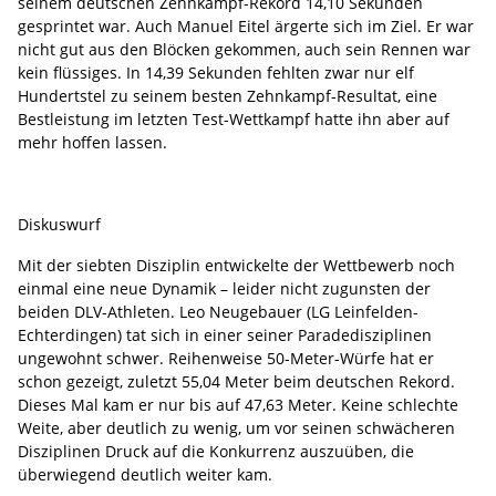
seinem deutschen Zehnkampf-Rekord 14,10 Sekunden
gesprintet war. Auch Manuel Eitel ärgerte sich im Ziel. Er war
nicht gut aus den Blöcken gekommen, auch sein Rennen war
kein flüssiges. In 14,39 Sekunden fehlten zwar nur elf
Hundertstel zu seinem besten Zehnkampf-Resultat, eine
Bestleistung im letzten Test-Wettkampf hatte ihn aber auf
mehr hoffen lassen.
Diskuswurf
Mit der siebten Disziplin entwickelte der Wettbewerb noch
einmal eine neue Dynamik – leider nicht zugunsten der
beiden DLV-Athleten. Leo Neugebauer (LG Leinfelden-
Echterdingen) tat sich in einer seiner Paradedisziplinen
ungewohnt schwer. Reihenweise 50-Meter-Würfe hat er
schon gezeigt, zuletzt 55,04 Meter beim deutschen Rekord.
Dieses Mal kam er nur bis auf 47,63 Meter. Keine schlechte
Weite, aber deutlich zu wenig, um vor seinen schwächeren
Disziplinen Druck auf die Konkurrenz auszuüben, die
überwiegend deutlich weiter kam.