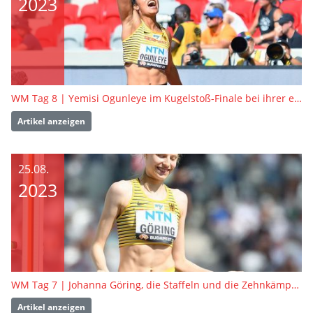
2023
WM Tag 8 | Yemisi Ogunleye im Kugelstoß-Finale bei ihrer ersten WM und Carolina Krafzik in der 4x400 Meter Staffel
Artikel anzeigen
25.08.
2023
WM Tag 7 | Johanna Göring, die Staffeln und die Zehnkämpfer
Artikel anzeigen