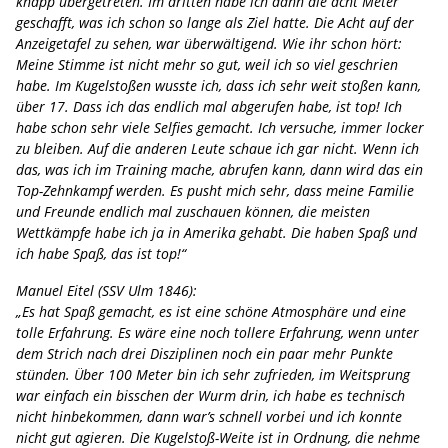
knapp übergetreten. Im dritten habe ich dann die acht Meter
geschafft, was ich schon so lange als Ziel hatte. Die Acht auf der
Anzeigetafel zu sehen, war überwältigend. Wie ihr schon hört:
Meine Stimme ist nicht mehr so gut, weil ich so viel geschrien
habe. Im Kugelstoßen wusste ich, dass ich sehr weit stoßen kann,
über 17. Dass ich das endlich mal abgerufen habe, ist top! Ich
habe schon sehr viele Selfies gemacht. Ich versuche, immer locker
zu bleiben. Auf die anderen Leute schaue ich gar nicht. Wenn ich
das, was ich im Training mache, abrufen kann, dann wird das ein
Top-Zehnkampf werden. Es pusht mich sehr, dass meine Familie
und Freunde endlich mal zuschauen können, die meisten
Wettkämpfe habe ich ja in Amerika gehabt. Die haben Spaß und
ich habe Spaß, das ist top!“
Manuel Eitel (SSV Ulm 1846):
„Es hat Spaß gemacht, es ist eine schöne Atmosphäre und eine
tolle Erfahrung. Es wäre eine noch tollere Erfahrung, wenn unter
dem Strich nach drei Disziplinen noch ein paar mehr Punkte
stünden. Über 100 Meter bin ich sehr zufrieden, im Weitsprung
war einfach ein bisschen der Wurm drin, ich habe es technisch
nicht hinbekommen, dann war’s schnell vorbei und ich konnte
nicht gut agieren. Die Kugelstoß-Weite ist in Ordnung, die nehme