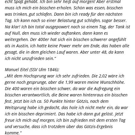
echt Spaß gehabt. Ich bin sehr heiß auf morgen! Aber erstmal
muss ich mich ein bisschen erholen. Schön was essen, bisschen
was trinken, gut schlafen. Dann bin ich ready für den nächsten
Tag. Ich kann nach so einer Belastung gut schlafen, sogar besser.
Na klar! Ich bin total ausgepowert nach so einem Tag, der Tank ist
auf Null, den muss ich wieder auftanken, dann kann es
weitergehen. Der 400er hat sich ein bisschen schwerer angefühlt
als in Austin, ich hatte keine Power mehr am Ende, das haben alle
gesagt, die in dem gleichen Lauf waren. Aber unter 48, da kann
ich nicht unzufrieden sein.“
Manuel Eitel (SSV Ulm 1846):
„Mit dem Hochsprung war ich sehr zufrieden. Die 2,02 wäre ich
gerne noch gesprunge, aber die 1,99 waren meine Wunschhöhe.
Die 400 waren ein bisschen schwer, da war die Aufregung ein
bisschen verantwortlich, die Beine waren hintenraus ein bisschen
fest. Jetzt bin ich ca. 50 Punkte hinter Götzis, nach dem
Weitsprung habe ich gedacht, das hole ich nicht mehr ein, da war
ich ein bisschen deprimiert. Das habe ich dann gut gelöst. Jetzt
freue ich mich auf morgen, ich bin zufrieden mit dem ersten Tag
und versuche, dass ich trotzdem über das Götzis-Ergebnis
komme.“