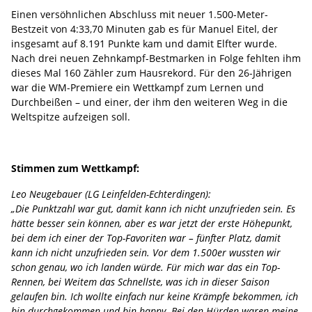
Einen versöhnlichen Abschluss mit neuer 1.500-Meter-
Bestzeit von 4:33,70 Minuten gab es für Manuel Eitel, der
insgesamt auf 8.191 Punkte kam und damit Elfter wurde.
Nach drei neuen Zehnkampf-Bestmarken in Folge fehlten ihm
dieses Mal 160 Zähler zum Hausrekord. Für den 26-Jährigen
war die WM-Premiere ein Wettkampf zum Lernen und
Durchbeißen – und einer, der ihm den weiteren Weg in die
Weltspitze aufzeigen soll.
Stimmen zum Wettkampf:
Leo Neugebauer (LG Leinfelden-Echterdingen):
„Die Punktzahl war gut, damit kann ich nicht unzufrieden sein. Es
hätte besser sein können, aber es war jetzt der erste Höhepunkt,
bei dem ich einer der Top-Favoriten war – fünfter Platz, damit
kann ich nicht unzufrieden sein. Vor dem 1.500er wussten wir
schon genau, wo ich landen würde. Für mich war das ein Top-
Rennen, bei Weitem das Schnellste, was ich in dieser Saison
gelaufen bin. Ich wollte einfach nur keine Krämpfe bekommen, ich
bin durchgekommen und bin happy. Bei den Hürden waren meine