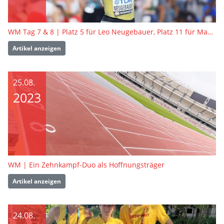
WM Tag 7 & 8 | Platz 5 für Leo Neugebauer, Platz 11 für Manuel Eitel - so verlief der Zehnkampf
Artikel anzeigen
25.08.
2023
WM | Ein Zehnkampf-Duo als Hoffnungsträger
Artikel anzeigen
24.08.