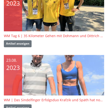
2023
WM Tag 6 | 35 Kilometer Gehen mit Dohmann und Dittrich – Ein Rennen das alles zu bieten hatte
Artikel anzeigen
23.08.
2023
WM | Das Sindelfinger Erfolgsduo Krafzik und Späth hat noch viel vor
Artikel anzeigen