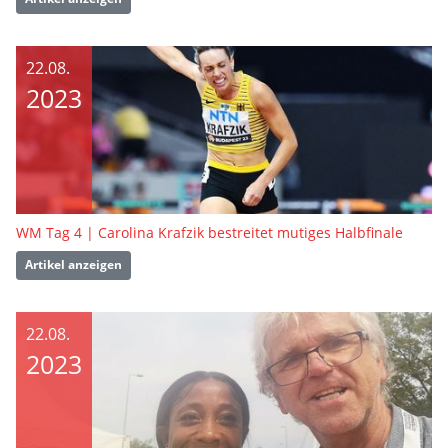
22.08.
2023
WM Tag 4 | Carolina Krafzik bestreitet mutiges Halbfinale
Artikel anzeigen
22.08.
2023