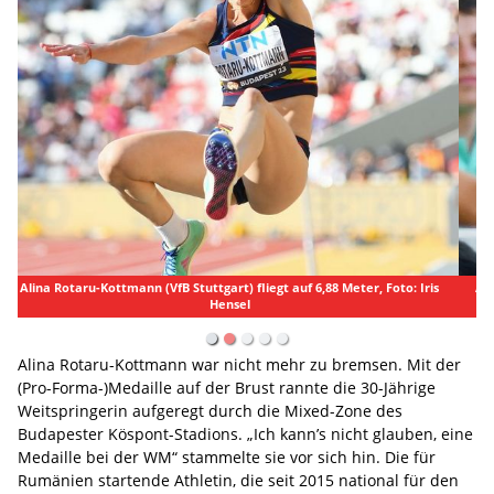
Alina Rotaru-Kottmann (VfB Stuttgart) strahlt mit Bronze-Medaille um
den Hals, Foto: Iris Hensel
Alina Rotaru-Kottmann war nicht mehr zu bremsen. Mit der
(Pro-Forma-)Medaille auf der Brust rannte die 30-Jährige
Weitspringerin aufgeregt durch die Mixed-Zone des
Budapester Köspont-Stadions. „Ich kann’s nicht glauben, eine
Medaille bei der WM“ stammelte sie vor sich hin. Die für
Rumänien startende Athletin, die seit 2015 national für den