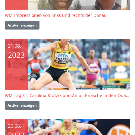
WM-Impressionen von links und rechts der Donau
Artikel anzeigen
21.08.
2023
WM Tag 3 | Carolina Krafzik und Anjuli Knäsche in den Qualifikationswettbewerben
Artikel anzeigen
20.08.