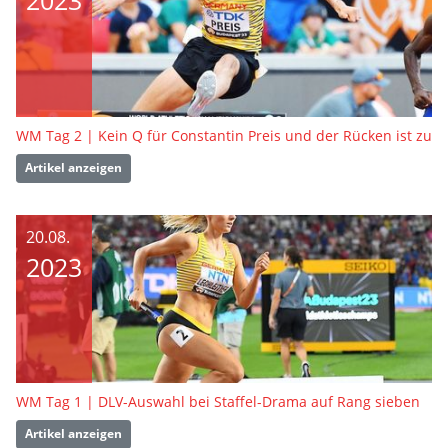
2023
WM Tag 2 | Kein Q für Constantin Preis und der Rücken ist zu
Artikel anzeigen
20.08.
2023
WM Tag 1 | DLV-Auswahl bei Staffel-Drama auf Rang sieben
Artikel anzeigen