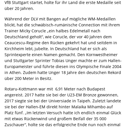
VfB Stuttgart startet, holte für ihr Land die erste Medaille seit
über 20 Jahren.
Während der DLV mit Bangen auf mögliche WM-Medaillen
blickt, hat die schwäbisch-rumänische Connection mit ihrem
Trainer Micky Corucle „ein halbes Edelmetall nach
Deutschland geholt“, wie Corucle, der vor 40 Jahren dem
Ceaucescu-Regime den Rücken gekehrt hat und seitdem in
Kirchheim lebt, jubelte. In Deutschland hat er sich als
Sprintexperte einen Namen gemacht. Den Kornwestheimer
und Stuttgarter Sprinter Tobias Unger machte er zum Hallen-
Europameister und führte diesen ins Olympische Finale 2004
in Athen. Zudem hatte Unger 18 Jahre den deutschen Rekord
über 200 Meter in Besitz.
Rotaru-Kottmann war mit 6,91 Meter nach Budapest
angereist. 2017 hatte sie bei der U23-EM Bronze gewonnen,
2017 siegte sie bei der Universiade in Taipeh. Zuletzt landete
sie bei der Hallen-EM direkt hinter Malaika Mihambo auf
Platz fünf. „Im letzten Versuch hatte ich endlich einmal Glück
mit etwas Rückenwind und großem Beifall der 35 000
Zuschauer“, holte sie das erfolgreiche Ende nun noch einmal