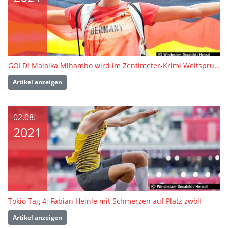
GOLD! Malaika Mihambo wird im Zentimeter-Krimi Weitsprung-Olympiasiegerin
Artikel anzeigen
02.08.
2021
Tokio Tag 4: Fabian Heinle mit Schmerzen auf Platz zwölf
Artikel anzeigen