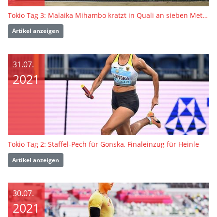
Tokio Tag 3: Malaika Mihambo kratzt in Quali an sieben Metern
Artikel anzeigen
31.07.
2021
Tokio Tag 2: Staffel-Pech für Gonska, Finaleinzug für Heinle
Artikel anzeigen
30.07.
2021