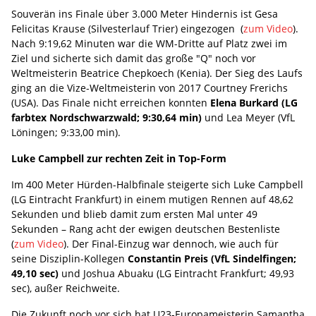
Souverän ins Finale über 3.000 Meter Hindernis ist Gesa
Felicitas Krause (Silvesterlauf Trier) eingezogen (
zum Video
).
Nach 9:19,62 Minuten war die WM-Dritte auf Platz zwei im
Ziel und sicherte sich damit das große "Q" noch vor
Weltmeisterin Beatrice Chepkoech (Kenia). Der Sieg des Laufs
ging an die Vize-Weltmeisterin von 2017 Courtney Frerichs
(USA). Das Finale nicht erreichen konnten
Elena Burkard (LG
farbtex Nordschwarzwald; 9:30,64 min)
und Lea Meyer (VfL
Löningen; 9:33,00 min).
Luke Campbell zur rechten Zeit in Top-Form
Im 400 Meter Hürden-Halbfinale steigerte sich Luke Campbell
(LG Eintracht Frankfurt) in einem mutigen Rennen auf 48,62
Sekunden und blieb damit zum ersten Mal unter 49
Sekunden – Rang acht der ewigen deutschen Bestenliste
(
zum Video
). Der Final-Einzug war dennoch, wie auch für
seine Disziplin-Kollegen
Constantin Preis (VfL Sindelfingen;
49,10 sec)
und Joshua Abuaku (LG Eintracht Frankfurt; 49,93
sec), außer Reichweite.
Die Zukunft noch vor sich hat U23-Europameisterin Samantha