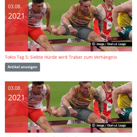
03.08.
2021
Tokio Tag 5: Siebte Hürde wird Traber zum Verhängnis
Artikel anzeigen
03.08.
2021