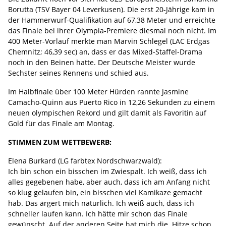
Borutta (TSV Bayer 04 Leverkusen). Die erst 20-Jährige kam in
der Hammerwurf-Qualifikation auf 67,38 Meter und erreichte
das Finale bei ihrer Olympia-Premiere diesmal noch nicht. Im
400 Meter-Vorlauf merkte man Marvin Schlegel (LAC Erdgas
Chemnitz; 46,39 sec) an, dass er das Mixed-Staffel-Drama
noch in den Beinen hatte. Der Deutsche Meister wurde
Sechster seines Rennens und schied aus.
Im Halbfinale über 100 Meter Hürden rannte Jasmine
Camacho-Quinn aus Puerto Rico in 12,26 Sekunden zu einem
neuen olympischen Rekord und gilt damit als Favoritin auf
Gold für das Finale am Montag.
STIMMEN ZUM WETTBEWERB:
Elena Burkard (LG farbtex Nordschwarzwald):
Ich bin schon ein bisschen im Zwiespalt. Ich weiß, dass ich
alles gegebenen habe, aber auch, dass ich am Anfang nicht
so klug gelaufen bin, ein bisschen viel Kamikaze gemacht
hab. Das ärgert mich natürlich. Ich weiß auch, dass ich
schneller laufen kann. Ich hätte mir schon das Finale
gewünscht. Auf der anderen Seite hat mich die Hitze schon