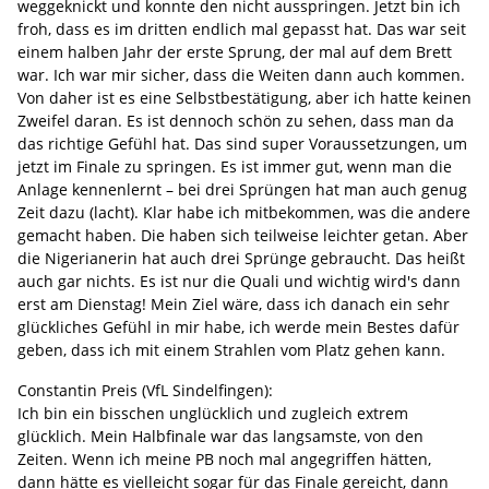
weggeknickt und konnte den nicht ausspringen. Jetzt bin ich
froh, dass es im dritten endlich mal gepasst hat. Das war seit
einem halben Jahr der erste Sprung, der mal auf dem Brett
war. Ich war mir sicher, dass die Weiten dann auch kommen.
Von daher ist es eine Selbstbestätigung, aber ich hatte keinen
Zweifel daran. Es ist dennoch schön zu sehen, dass man da
das richtige Gefühl hat. Das sind super Voraussetzungen, um
jetzt im Finale zu springen. Es ist immer gut, wenn man die
Anlage kennenlernt – bei drei Sprüngen hat man auch genug
Zeit dazu (lacht). Klar habe ich mitbekommen, was die andere
gemacht haben. Die haben sich teilweise leichter getan. Aber
die Nigerianerin hat auch drei Sprünge gebraucht. Das heißt
auch gar nichts. Es ist nur die Quali und wichtig wird's dann
erst am Dienstag! Mein Ziel wäre, dass ich danach ein sehr
glückliches Gefühl in mir habe, ich werde mein Bestes dafür
geben, dass ich mit einem Strahlen vom Platz gehen kann.
Constantin Preis (VfL Sindelfingen):
Ich bin ein bisschen unglücklich und zugleich extrem
glücklich. Mein Halbfinale war das langsamste, von den
Zeiten. Wenn ich meine PB noch mal angegriffen hätten,
dann hätte es vielleicht sogar für das Finale gereicht, dann