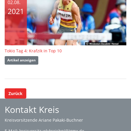
02.08.
2021
Tokio Tag 4: Krafzik in Top 10
Artikel anzeigen
Zurück
Kontakt Kreis
Kreisvorsitzende Ariane Pakaki-Buchner
E-Mail:
kreisvorsitz.wlvkreishn(@)gmx.de