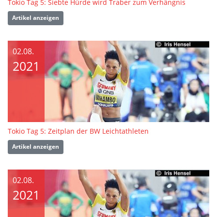
Tokio Tag 5: Siebte Hürde wird Traber zum Verhängnis
Artikel anzeigen
02.08.
2021
Tokio Tag 5: Zeitplan der BW Leichtathleten
Artikel anzeigen
02.08.
2021