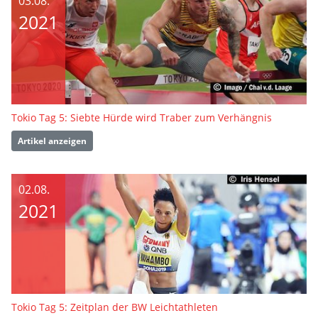
03.08.
2021
Tokio Tag 5: Siebte Hürde wird Traber zum Verhängnis
Artikel anzeigen
02.08.
2021
Tokio Tag 5: Zeitplan der BW Leichtathleten