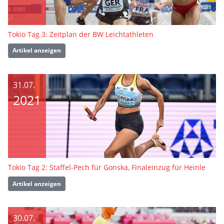
Tokio Tag 3: Zeitplan der BW Leichtathleten
Artikel anzeigen
31.07.
2021
Tokio Tag 2: Staffel-Pech für Gonska, Finaleinzug für Heinle
Artikel anzeigen
30.07.