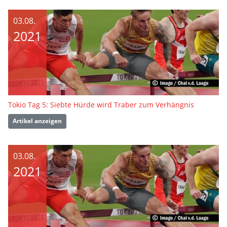
03.08.
2021
Tokio Tag 5: Siebte Hürde wird Traber zum Verhängnis
Artikel anzeigen
03.08.
2021