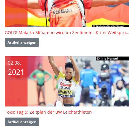
GOLD! Malaika Mihambo wird im Zentimeter-Krimi Weitsprung-Olympiasiegerin
Artikel anzeigen
02.08.
2021
Tokio Tag 5: Zeitplan der BW Leichtathleten
Artikel anzeigen