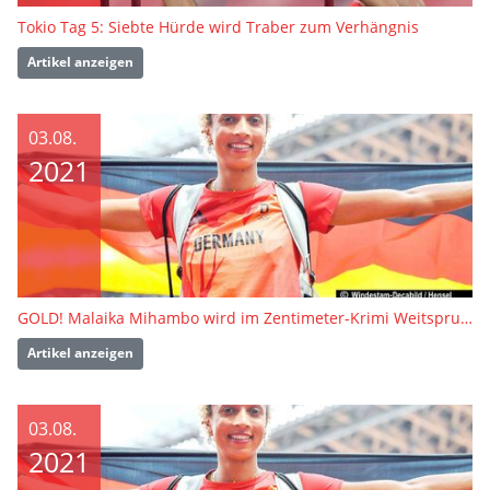
Tokio Tag 5: Siebte Hürde wird Traber zum Verhängnis
Artikel anzeigen
03.08.
2021
GOLD! Malaika Mihambo wird im Zentimeter-Krimi Weitsprung-Olympiasiegerin
Artikel anzeigen
03.08.
2021