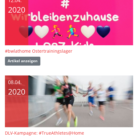
12.04.
2020
#bwlathome Ostertrainingslager
Artikel anzeigen
08.04.
2020
DLV-Kampagne: #TrueAthletes@Home