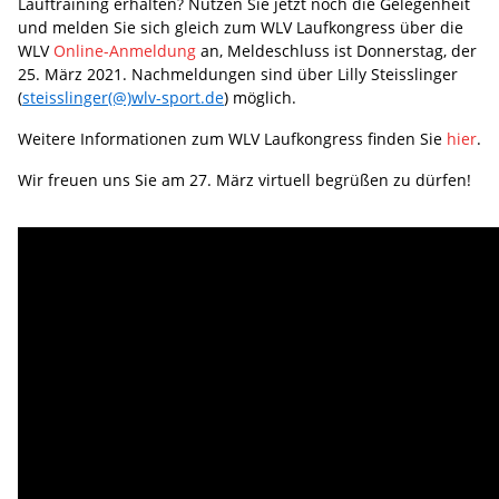
Lauftraining erhalten? Nutzen Sie jetzt noch die Gelegenheit
und melden Sie sich gleich zum WLV Laufkongress über die
WLV
Online-Anmeldung
an, Meldeschluss ist Donnerstag, der
25. März 2021. Nachmeldungen sind über Lilly Steisslinger
(
steisslinger(@)wlv-sport.de
) möglich.
Weitere Informationen zum WLV Laufkongress finden Sie
hier
.
Wir freuen uns Sie am 27. März virtuell begrüßen zu dürfen!