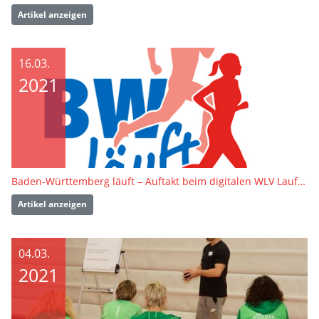
Artikel anzeigen
16.03.
2021
Baden-Württemberg läuft – Auftakt beim digitalen WLV Laufkongress 2021
Artikel anzeigen
04.03.
2021