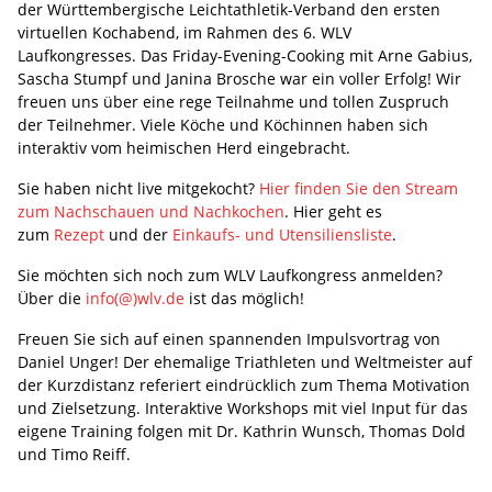
der Württembergische Leichtathletik-Verband den ersten
virtuellen Kochabend, im Rahmen des 6. WLV
Laufkongresses. Das Friday-Evening-Cooking mit Arne Gabius,
Sascha Stumpf und Janina Brosche war ein voller Erfolg! Wir
freuen uns über eine rege Teilnahme und tollen Zuspruch
der Teilnehmer. Viele Köche und Köchinnen haben sich
interaktiv vom heimischen Herd eingebracht.
Sie haben nicht live mitgekocht?
Hier finden Sie den Stream
zum Nachschauen und Nachkochen
. Hier geht es
zum
Rezept
und der
Einkaufs- und Utensiliensliste
.
Sie möchten sich noch zum WLV Laufkongress anmelden?
Über die
info(@)wlv.de
ist das möglich!
Freuen Sie sich auf einen spannenden Impulsvortrag von
Daniel Unger! Der ehemalige Triathleten und Weltmeister auf
der Kurzdistanz referiert eindrücklich zum Thema Motivation
und Zielsetzung. Interaktive Workshops mit viel Input für das
eigene Training folgen mit Dr. Kathrin Wunsch, Thomas Dold
und Timo Reiff.