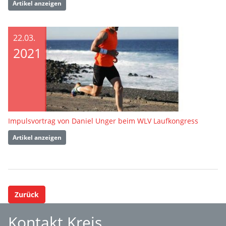
Artikel anzeigen
22.03.
2021
Impulsvortrag von Daniel Unger beim WLV Laufkongress
Artikel anzeigen
Zurück
Kontakt Kreis