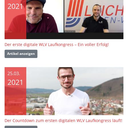
2021
Der erste digitale WLV Laufkongress – Ein voller Erfolg!
Artikel anzeigen
25.03.
2021
Der Countdown zum ersten digitalen WLV Laufkongress läuft!