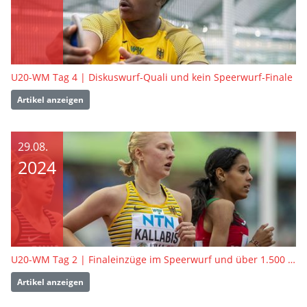
U20-WM Tag 4 | Diskuswurf-Quali und kein Speerwurf-Finale
Artikel anzeigen
29.08.
2024
U20-WM Tag 2 | Finaleinzüge im Speerwurf und über 1.500 Meter
Artikel anzeigen