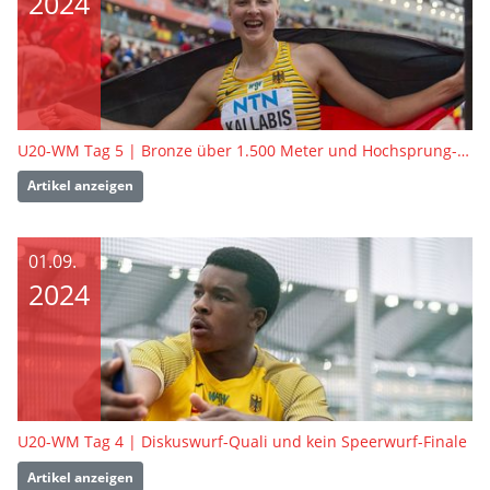
2024
U20-WM Tag 5 | Bronze über 1.500 Meter und Hochsprung-Achte
Artikel anzeigen
01.09.
2024
U20-WM Tag 4 | Diskuswurf-Quali und kein Speerwurf-Finale
Artikel anzeigen