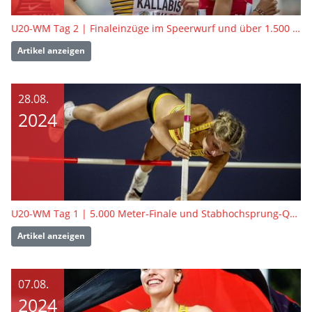
U20-WM Tag 2 | Finaleinzüge im Speerwurf und über 1.500 Meter
Artikel anzeigen
28.08.
2024
U20-WM Tag 1 | 5.000 Meter-Finale und Stabhochsprung-Quali
Artikel anzeigen
07.08.
2024