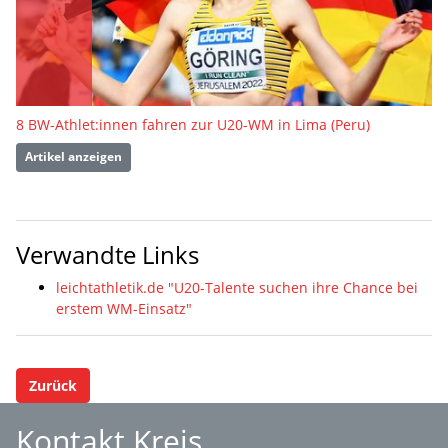
8 BW-Athlet:innen fahren zur U20-WM in Lima (Peru)
Artikel anzeigen
Verwandte Links
leichtathletik.de "U20-Talente suchen ihre Chance bei
erstem WM-Einsatz"
Zurück
Kontakt Kreis