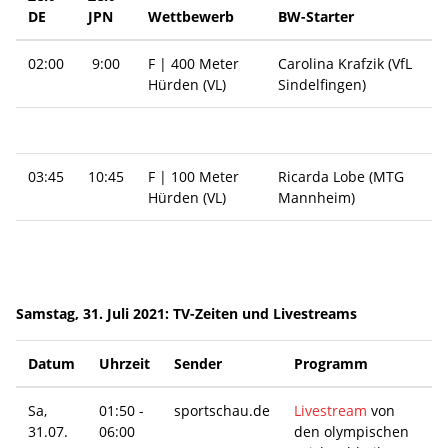
DE
JPN
Wettbewerb
BW-Starter
02:00
9:00
F | 400 Meter
Carolina Krafzik (VfL
Hürden (VL)
Sindelfingen)
03:45
10:45
F | 100 Meter
Ricarda Lobe (MTG
Hürden (VL)
Mannheim)
Samstag, 31. Juli 2021: TV-Zeiten und Livestreams
Datum
Uhrzeit
Sender
Programm
Sa,
01:50 -
sportschau.de
Livestream
von
31.07.
06:00
den olympischen