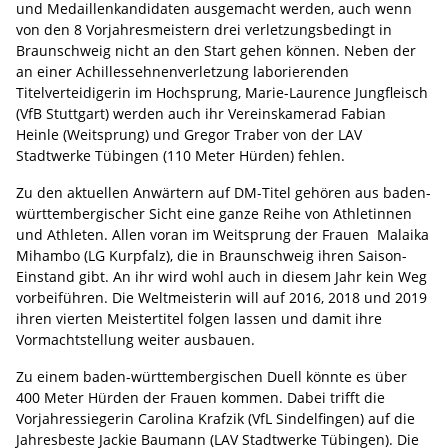
und Medaillenkandidaten ausgemacht werden, auch wenn
von den 8 Vorjahresmeistern drei verletzungsbedingt in
Braunschweig nicht an den Start gehen können. Neben der
an einer Achillessehnenverletzung laborierenden
Titelverteidigerin im Hochsprung, Marie-Laurence Jungfleisch
(VfB Stuttgart) werden auch ihr Vereinskamerad Fabian
Heinle (Weitsprung) und Gregor Traber von der LAV
Stadtwerke Tübingen (110 Meter Hürden) fehlen.
Zu den aktuellen Anwärtern auf DM-Titel gehören aus baden-
württembergischer Sicht eine ganze Reihe von Athletinnen
und Athleten. Allen voran im Weitsprung der Frauen Malaika
Mihambo (LG Kurpfalz), die in Braunschweig ihren Saison-
Einstand gibt. An ihr wird wohl auch in diesem Jahr kein Weg
vorbeiführen. Die Weltmeisterin will auf 2016, 2018 und 2019
ihren vierten Meistertitel folgen lassen und damit ihre
Vormachtstellung weiter ausbauen.
Zu einem baden-württembergischen Duell könnte es über
400 Meter Hürden der Frauen kommen. Dabei trifft die
Vorjahressiegerin Carolina Krafzik (VfL Sindelfingen) auf die
Jahresbeste Jackie Baumann (LAV Stadtwerke Tübingen). Die