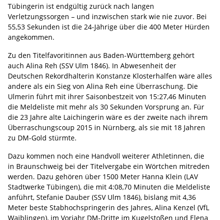
Tübingerin ist endgültig zurück nach langen
Verletzungssorgen – und inzwischen stark wie nie zuvor. Bei
55,53 Sekunden ist die 24-Jährige über die 400 Meter Hürden
angekommen.
Zu den Titelfavoritinnen aus Baden-Württemberg gehört
auch Alina Reh (SSV Ulm 1846). In Abwesenheit der
Deutschen Rekordhalterin Konstanze Klosterhalfen wäre alles
andere als ein Sieg von Alina Reh eine Überraschung. Die
Ulmerin führt mit ihrer Saisonbestzeit von 15:27,46 Minuten
die Meldeliste mit mehr als 30 Sekunden Vorsprung an. Für
die 23 Jahre alte Laichingerin wäre es der zweite nach ihrem
Überraschungscoup 2015 in Nürnberg, als sie mit 18 Jahren
zu DM-Gold stürmte.
Dazu kommen noch eine Handvoll weiterer Athletinnen, die
in Braunschweig bei der Titelvergabe ein Wörtchen mitreden
werden. Dazu gehören über 1500 Meter Hanna Klein (LAV
Stadtwerke Tübingen), die mit 4:08,70 Minuten die Meldeliste
anführt, Stefanie Dauber (SSV Ulm 1846), bislang mit 4,36
Meter beste Stabhochspringerin des Jahres, Alina Kenzel (VfL
Waiblingen), im Vorjahr DM-Dritte im Kugelstoßen und Elena