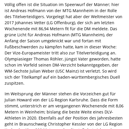
Völlig offen ist die Situation im Speerwurf der Männer; hier
ist Andreas Hofmann von der MTG Mannheim in der Rolle
des Titelverteidigers. Vorgelegt hat aber der Weltmeister von
2017 Johannes Vetter (LG Offenburg), der sich am letzten
Wochenende mit 86,94 Metern fit für die DM meldete. Das
grüne Licht für Andreas Hofmann (MTG Mannheim), der
Anfang der Saison umgeknickt war und fortan mit
Fußbeschwerden zu kämpfen hatte, kam in dieser Woche:
Der Vize-Europameister tritt also zur Titelverteidigung an.
Olympiasieger Thomas Röhler, jüngst Vater geworden, hatte
schon im Vorfeld seinen DM-Verzicht bekanntgegeben, der
WM-Sechste Julian Weber (USC Mainz) ist verletzt. So wird
sich der Titelkampf auf ein baden-württembergisches Duell
zuspitzen.
Im Weitsprung der Männer stehen die Vorzeichen gut für
Julian Howard von der LG Region Karlsruhe. Dass die Form
stimmt, unterstrich er am vergangenen Wochenende mit 8,06
Metern in Weinheim; bislang die beste Weite eines DLV-
Athleten in 2020. Ebenfalls auf der Position des Jahresbesten
geht in Braunschweig Christopher Kessler von der LG Region