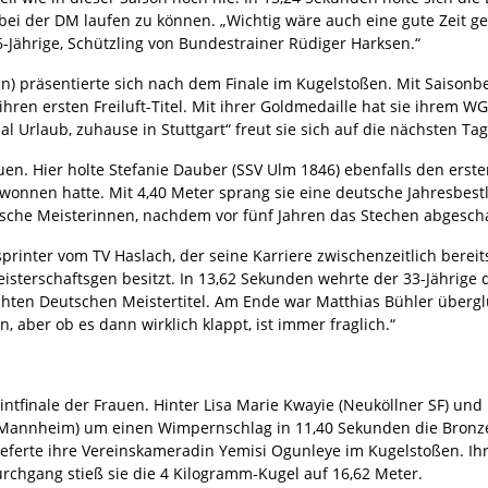
ei der DM laufen zu können. „Wichtig wäre auch eine gute Zeit gew
 26-Jährige, Schützling von Bundestrainer Rüdiger Harksen.“
gen) präsentierte sich nach dem Finale im Kugelstoßen. Mit Saisonbe
hren ersten Freiluft-Titel. Mit ihrer Goldmedaille hat sie ihrem WG
al Urlaub, zuhause in Stuttgart“ freut sie sich auf die nächsten Tag
n. Hier holte Stefanie Dauber (SSV Ulm 1846) ebenfalls den ersten
gewonnen hatte. Mit 4,40 Meter sprang sie eine deutsche Jahresbest
utsche Meisterinnen, nachdem vor fünf Jahren das Stechen abges
rinter vom TV Haslach, der seine Karriere zwischenzeitlich bereits
sterschaftsgen besitzt. In 13,62 Sekunden wehrte der 33-Jährige 
chten Deutschen Meistertitel. Am Ende war Matthias Bühler überglüc
aber ob es dann wirklich klappt, ist immer fraglich.“
intfinale der Frauen. Hinter Lisa Marie Kwayie (Neuköllner SF) und
 Mannheim) um einen Wimpernschlag in 11,40 Sekunden die Bronze
lieferte ihre Vereinskameradin Yemisi Ogunleye im Kugelstoßen. Ih
rchgang stieß sie die 4 Kilogramm-Kugel auf 16,62 Meter.