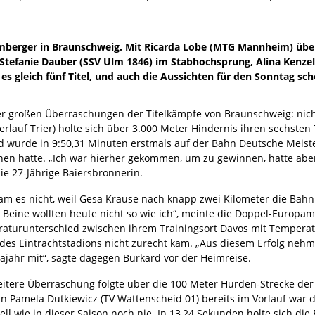
mberger in Braunschweig. Mit Ricarda Lobe (MTG Mannheim) über
Stefanie Dauber (SSV Ulm 1846) im Stabhochsprung, Alina Kenzel
s gleich fünf Titel, und auch die Aussichten für den Sonntag sch
er großen Überraschungen der Titelkämpfe von Braunschweig: nicht
terlauf Trier) holte sich über 3.000 Meter Hindernis ihren sechsten
d wurde in 9:50,31 Minuten erstmals auf der Bahn Deutsche Meiste
en hatte. „Ich war hierher gekommen, um zu gewinnen, hätte aber
ie 27-Jährige Baiersbronnerin.
am es nicht, weil Gesa Krause nach knapp zwei Kilometer die Bah
 Beine wollten heute nicht so wie ich“, meinte die Doppel-Europa
aturunterschied zwischen ihrem Trainingsort Davos mit Tempera
 des Eintrachtstadions nicht zurecht kam. „Aus diesem Erfolg neh
ajahr mit“, sagte dagegen Burkard vor der Heimreise.
as Bühler (TV Haslach)
eitere Überraschung folgte über die 100 Meter Hürden-Strecke d
in Pamela Dutkiewicz (TV Wattenscheid 01) bereits im Vorlauf war d
l wie in dieser Saison noch nie. In 13,24 Sekunden holte sich die 