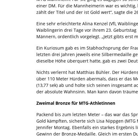
einer DM. Für die Mannheimerin war es wichtig, b
zählt der Titel und der ist Gold wert“, sagte die
Eine sehr erleichterte Alina Kenzel (VfL Waiblin
Waiblingerin drei Tage vor ihrem 23. Geburtstag i
Männern, ordentlich vorgelegt. „Jetzt gibts erst m
Ein Kuriosum gab es im Stabhochsprung der Fraue
letzten drei Jahren jeweils eine Silbermedaille 
dieselbe Höhe überquert hatte, gab es zwei De
Nichts verlernt hat Matthias Bühler. Der Hürdensp
über 110 Meter Hürden abermals, dass er das Mei
(13,77 sek) ab und holte sich seinen insgesamt a
der absolute Wahnsinn. Man kann davon träumen, 
Zweimal Bronze für MTG-Athletinnen
Packend bis zum letzten Meter – das war das Spr
Gold kämpften, sicherte sich Lisa Nippgen (MTG
Jennifer Montag. Ebenfalls ein starkes Ergebnis 
Gewinn der Bronze-Medaille. Gleich im ersten Du