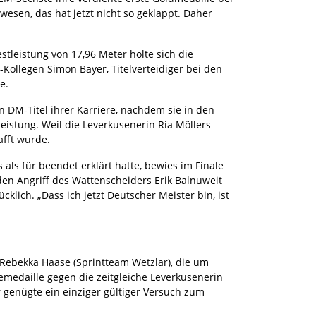
esen, das hat jetzt nicht so geklappt. Daher
stleistung von 17,96 Meter holte sich die
-Kollegen Simon Bayer, Titelverteidiger bei den
e.
 DM-Titel ihrer Karriere, nachdem sie in den
leistung. Weil die Leverkusenerin Ria Möllers
chafft wurde.
 als für beendet erklärt hatte, bewies im Finale
den Angriff des Wattenscheiders Erik Balnuweit
klich. „Dass ich jetzt Deutscher Meister bin, ist
 Rebekka Haase (Sprintteam Wetzlar), die um
medaille gegen die zeitgleiche Leverkusenerin
r genügte ein einziger gültiger Versuch zum