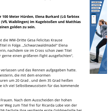
 100 Meter Hürden, Elena Burkard (LG farbtex
 (VfL Waiblingen) im Kugelstoßen und Matthias
einen golden zu sein.
 die WM-Dritte Gesa Felicitas Krause
 Titel in Folge. „Schwarzwaldmädel“ Elena
rin, nachdem sie im Cross schon zwei Titel
 gerne einen größeren Fight ausgefochten“,
n verlassen und das Rennen aufgegeben hatte.
meisterin, die mit dem enormen
turen um 20 Grad , und dem 35 Grad heißen
me ich viel Selbstbewusstsein für das kommende
er Frauen. Nach dem Ausscheiden der hohen
er Weg zum Titel frei für Ricarda Lobe von der
EM-Sechste ihre verdiente erste Goldmedaille bei