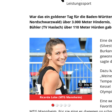
Leistungssport
War das ein goldener Tag für die Baden-Württe
Nordschwarzwald) über 3.000 Meter Hindernis, 
Bühler (TV Haslach) über 110 Meter Hürden gab e
Eine d
(Silves
Burkar
gewonn
sagte d
Dazu k
„Meine
Temper
Kessel
Olympi
Ricarda Lobe (MTG Mannheim)
Matthi
Eine w
Favorit
MTG Mannheim. Für sie ging es dagegen so schnel