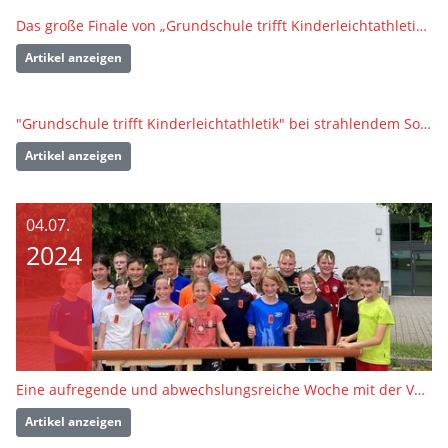
Das große Finale von „Grundschule trifft Kinderleichtathletik“ in Burladingen
Artikel anzeigen
"Grundschule trifft Kinderleichtathletik" bei strahlendem Sonnenschein in Duttenberg
Artikel anzeigen
04.07.
2024
Eine aufregende und abwechslungsreiche Woche mit der Veranstaltung „Grundschule trifft Kinderleichtathletik“
Artikel anzeigen