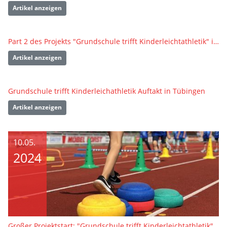
Artikel anzeigen
Part 2 des Projekts "Grundschule trifft Kinderleichtathletik" in Ludwigsburg
Artikel anzeigen
Grundschule trifft Kinderleichathletik Auftakt in Tübingen
Artikel anzeigen
10.05.
2024
Großer Projektstart: "Grundschule trifft Kinderleichtathletik" ist auf Tour