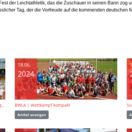
st der Leichtathletik, das die Zuschauer in seinen Bann zog u
licher Tag, der die Vorfreude auf die kommenden deutschen Mei
18.06.
1
2024
Ihr macht den Unterschied! Danke für euer Engagement!
BWLA | Wettkampf kompakt
Artikel anzeigen
A