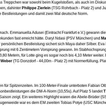
Das Treppchen war sowohl beim Kugelstoßen, als auch im Disku
hen, dahinter
Philippe Zierlein
(TSG Rohrbach - Platz 2) und Ju
he Bestleistungen und damit zwei Mal deutsche Norm.
 nach. Emmanuella Adusei (Eintracht Frankfurt e.V.) gewann di
ekunden fast erreicht hätte. Daryl Ndasi (PSV München) und
Ma
 persönlichen Bestleistung sichert sich Maya daher Silber. Ev
prung mit 6 Zentimetern Vorsprung gewann. Im Stabhochsprung
,80 Metern, für Lotte ging es sogar noch bis 4,10 Meter weite
 Weber
(TG Donzdorf - 44,00m - Platz 2) mit Normerfüllung. Pla
 für Spitzenzeiten. Im 100-Meter-Finale unterboten Fabian Ol
sonbestleistungen die DM-A-Norm (10,55s). Auf Platz 5 landet
T
 Saison zeigt. Ein weiteres Highlight waren die Abele-Brüder 
e Augenweide war es dem EM zweiten Tobias Potye (USC Münc