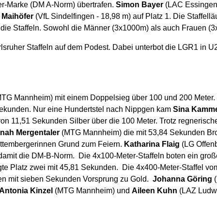
ter-Marke (DM A-Norm) übertrafen.
Simon Bayer
(LAC Essingen)
 Maihöfer
(VfL Sindelfingen - 18,98 m) auf Platz 1. Die Staffell
die Staffeln. Sowohl die Männer (3x1000m) als auch Frauen (3x
rlsruher Staffeln auf dem Podest. Dabei unterbot die LGR1 in
TG Mannheim) mit einem Doppelsieg über 100 und 200 Meter. Ü
Sekunden. Nur eine Hundertstel nach Nippgen kam
Sina Kamme
von 11,51 Sekunden Silber über die 100 Meter. Trotz regnerisc
nah Mergentaler
(MTG Mannheim) die mit 53,84 Sekunden Bron
rttembergerinnen Grund zum Feiern.
Katharina Flaig
(LG Offen
amit die DM-B-Norm. Die 4x100-Meter-Staffeln boten ein große
te Platz zwei mit 45,81 Sekunden. Die 4x400-Meter-Staffel v
efen mit sieben Sekunden Vorsprung zu Gold.
Johanna Göring
(
Antonia Kinzel
(MTG Mannheim) und
Aileen Kuhn
(LAZ Ludwi