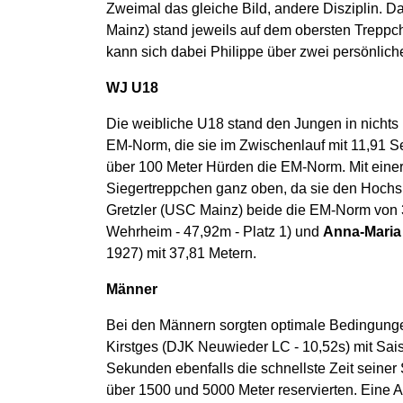
Zweimal das gleiche Bild, andere Disziplin. 
Mainz) stand jeweils auf dem obersten Treppc
kann sich dabei Philippe über zwei persönlic
WJ U18
Die weibliche U18 stand den Jungen in nichts
EM-Norm, die sie im Zwischenlauf mit 11,91 S
über 100 Meter Hürden die EM-Norm. Mit einer
Siegertreppchen ganz oben, da sie den Hochs
Gretzler (USC Mainz) beide die EM-Norm von 3
Wehrheim - 47,92m - Platz 1) und
Anna-Maria
1927) mit 37,81 Metern.
Männer
Bei den Männern sorgten optimale Bedingungen
Kirstges (DJK Neuwieder LC - 10,52s) mit Sai
Sekunden ebenfalls die schnellste Zeit seiner
über 1500 und 5000 Meter reservierten. Ein