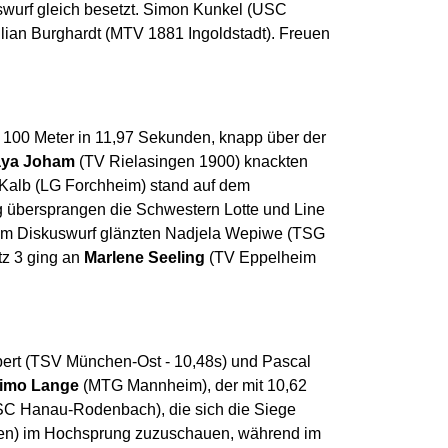
swurf gleich besetzt. Simon Kunkel (USC
lian Burghardt (MTV 1881 Ingoldstadt). Freuen
e 100 Meter in 11,97 Sekunden, knapp über der
ya Joham
(TV Rielasingen 1900) knackten
a Kalb (LG Forchheim) stand auf dem
 übersprangen die Schwestern Lotte und Line
r. Im Diskuswurf glänzten Nadjela Wepiwe (TSG
tz 3 ging an
Marlene Seeling
(TV Eppelheim
bert (TSV München-Ost - 10,48s) und Pascal
imo Lange
(MTG Mannheim), der mit 10,62
(SSC Hanau-Rodenbach), die sich die Siege
hen) im Hochsprung zuzuschauen, während im