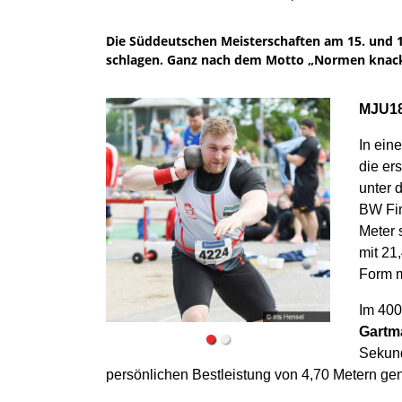
Die Süddeutschen Meisterschaften am 15. und 1
schlagen. Ganz nach dem Motto „Normen knacke
MJU1
In ein
die er
unter 
BW Fin
Meter 
mit 21
Form m
Im 400
Gartm
Sekund
persönlichen Bestleistung von 4,70 Metern ge