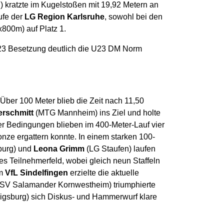
 kratzte im Kugelstoßen mit 19,92 Metern an
äufe der
LG Region Karlsruhe
, sowohl bei den
800m) auf Platz 1.
 U23 Besetzung deutlich die U23 DM Norm
ber 100 Meter blieb die Zeit nach 11,50
rschmitt
(MTG Mannheim) ins Ziel und holte
her Bedingungen blieben im 400-Meter-Lauf vier
ze ergattern konnte. In einem starken 100-
burg) und
Leona Grimm
(LG Staufen) laufen
s Teilnehmerfeld, wobei gleich neun Staffeln
om
VfL Sindelfingen
erzielte die aktuelle
SV Salamander Kornwestheim) triumphierte
gsburg) sich Diskus- und Hammerwurf klare