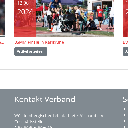
12.06.
1
2024
EM Rom | Die „fliegende Deutsche“ springt wieder mal zu Gold
BSMM Finale in Karlsruhe
BW
Artikel anzeigen
A
Kontakt Verband
S
Württembergischer Leichtathletik-Verband e.V.
Geschäftsstelle
Fritz-Walter-Weg 19