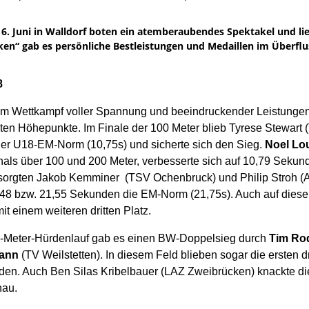
6. Juni in Walldorf boten ein atemberaubendes Spektakel und lie
n“ gab es persönliche Bestleistungen und Medaillen im Überflu
8
em Wettkampf voller Spannung und beeindruckender Leistungen 
sten Höhepunkte. Im Finale der 100 Meter blieb Tyrese Stewart
der U18-EM-Norm (10,75s) und sicherte sich den Sieg.
Noel Lo
als über 100 und 200 Meter, verbesserte sich auf 10,79 Sekund
sorgten Jakob Kemminer (TSV Ochenbruck) und Philip Stroh (A
,48 bzw. 21,55 Sekunden die EM-Norm (21,75s). Auch auf dieser
it einem weiteren dritten Platz.
-Meter-Hürdenlauf gab es einen BW-Doppelsieg durch
Tim Ro
ann
(TV Weilstetten). In diesem Feld blieben sogar die ersten 
en. Auch Ben Silas Kribelbauer (LAZ Zweibrücken) knackte d
nau.