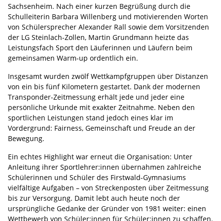
Sachsenheim. Nach einer kurzen Begrüßung durch die
Schulleiterin Barbara Willenberg und motivierenden Worten
von Schülersprecher Alexander Rall sowie dem Vorsitzenden
der LG Steinlach-Zollen, Martin Grundmann heizte das
Leistungsfach Sport den Läuferinnen und Läufern beim
gemeinsamen Warm-up ordentlich ein.
Insgesamt wurden zwölf Wettkampfgruppen über Distanzen
von ein bis fünf Kilometern gestartet. Dank der modernen
Transponder-Zeitmessung erhält jede und jeder eine
persönliche Urkunde mit exakter Zeitnahme. Neben den
sportlichen Leistungen stand jedoch eines klar im
Vordergrund: Fairness, Gemeinschaft und Freude an der
Bewegung.
Ein echtes Highlight war erneut die Organisation: Unter
Anleitung ihrer Sportlehrer:innen übernahmen zahlreiche
Schülerinnen und Schüler des Firstwald-Gymnasiums
vielfältige Aufgaben – von Streckenposten über Zeitmessung
bis zur Versorgung. Damit lebt auch heute noch der
ursprüngliche Gedanke der Gründer von 1981 weiter: einen
Wettbewerb von Schüler:innen für Schüler:innen zu schaffen.