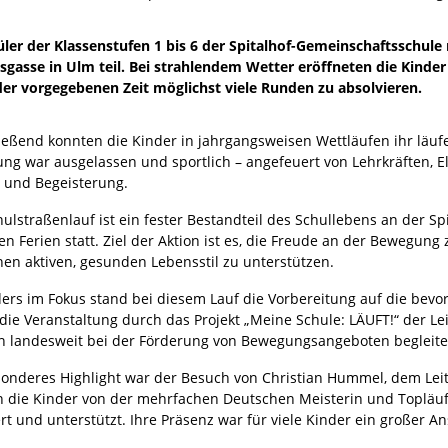
ler der Klassenstufen 1 bis 6 der Spitalhof-Gemeinschaftsschul
gasse in Ulm teil. Bei strahlendem Wetter eröffneten die Kinde
er vorgegebenen Zeit möglichst viele Runden zu absolvieren.
ießend konnten die Kinder in jahrgangsweisen Wettläufen ihr läufer
ng war ausgelassen und sportlich – angefeuert von Lehrkräften, El
z und Begeisterung.
ulstraßenlauf ist ein fester Bestandteil des Schullebens an der S
n Ferien statt. Ziel der Aktion ist es, die Freude an der Bewegung
nen aktiven, gesunden Lebensstil zu unterstützen.
ers im Fokus stand bei diesem Lauf die Vorbereitung auf die bevor
die Veranstaltung durch das Projekt „Meine Schule: LÄUFT!“ der L
n landesweit bei der Förderung von Bewegungsangeboten begleite
sonderes Highlight war der Besuch von Christian Hummel, dem Le
 die Kinder von der mehrfachen Deutschen Meisterin und Topläufe
ert und unterstützt. Ihre Präsenz war für viele Kinder ein großer