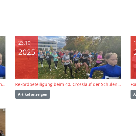
23.10.
1
2025
Rekordbeteiligung beim 40. Crosslauf der Schulen am Firstwald
Rekordbeteiligung beim 40. Crosslauf der Schulen am Firstwald
Artikel anzeigen
A