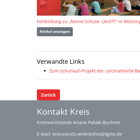
Artikel anzeigen
Verwandte Links
Zum Schullauf-Projekt der Leichtathletik
Zurück
Kontakt Kreis
Kreisvorsitzende Ariane Pakaki-Buchner
E-Mail:
kreisvorsitz.wlvkreishn(@)gmx.de