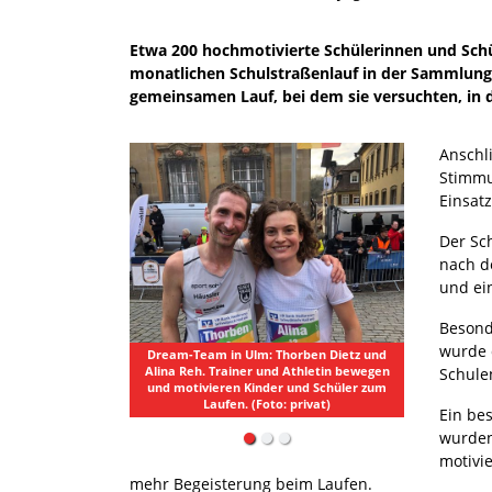
Etwa 200 hochmotivierte Schülerinnen und Schü
monatlichen Schulstraßenlauf in der Sammlungs
gemeinsamen Lauf, bei dem sie versuchten, in d
Anschl
Stimmu
Einsat
Der Sch
nach de
und ei
Besond
wurde 
Dream-Team in Ulm: Thorben Dietz und
Alina Reh. Trainer und Athletin bewegen
Schule
und motivieren Kinder und Schüler zum
Laufen. (Foto: privat)
Ein be
wurden
motivi
mehr Begeisterung beim Laufen.