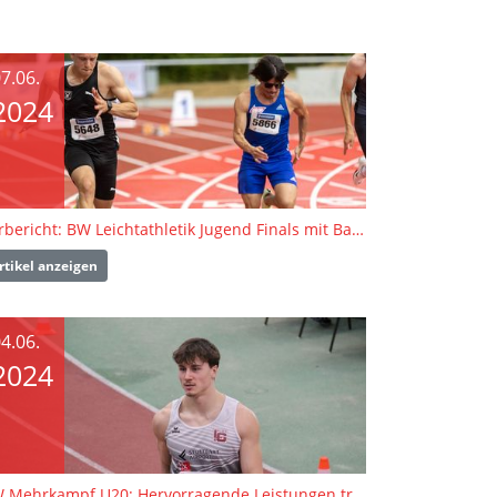
7.06.
2024
Vorbericht: BW Leichtathletik Jugend Finals mit Badischen Para-Meisterschaften
rtikel anzeigen
4.06.
2024
BW Mehrkampf U20: Hervorragende Leistungen trotz regnerischem Wetter