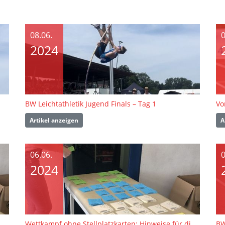
08.06.
0
2024
BW Leichtathletik Jugend Finals – Tag 1
Artikel anzeigen
A
06.06.
0
2024
Wettkampf ohne Stellplatzkarten: Hinweise für die BW Jugend Finals
Wettkampf ohne Stellplatzkarten: Hinweise für die BW Jugend Finals