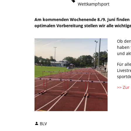
Wettkampfsport
Am kommenden Wochenende 8./9. Juni finden in 
optimalen Vorbereitung stellen wir alle wichti
Ob den 
haben 
und ak
Für al
Livest
sportd
>> Zur 
BLV