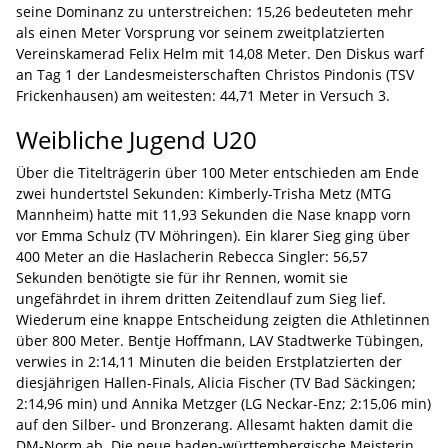
seine Dominanz zu unterstreichen: 15,26 bedeuteten mehr
als einen Meter Vorsprung vor seinem zweitplatzierten
Vereinskamerad Felix Helm mit 14,08 Meter. Den Diskus warf
an Tag 1 der Landesmeisterschaften Christos Pindonis (TSV
Frickenhausen) am weitesten: 44,71 Meter in Versuch 3.
Weibliche Jugend U20
Über die Titelträgerin über 100 Meter entschieden am Ende
zwei hundertstel Sekunden: Kimberly-Trisha Metz (MTG
Mannheim) hatte mit 11,93 Sekunden die Nase knapp vorn
vor Emma Schulz (TV Möhringen). Ein klarer Sieg ging über
400 Meter an die Haslacherin Rebecca Singler: 56,57
Sekunden benötigte sie für ihr Rennen, womit sie
ungefährdet in ihrem dritten Zeitendlauf zum Sieg lief.
Wiederum eine knappe Entscheidung zeigten die Athletinnen
über 800 Meter. Bentje Hoffmann, LAV Stadtwerke Tübingen,
verwies in 2:14,11 Minuten die beiden Erstplatzierten der
diesjährigen Hallen-Finals, Alicia Fischer (TV Bad Säckingen;
2:14,96 min) und Annika Metzger (LG Neckar-Enz; 2:15,06 min)
auf den Silber- und Bronzerang. Allesamt hakten damit die
DM-Norm ab. Die neue baden-württembergische Meisterin