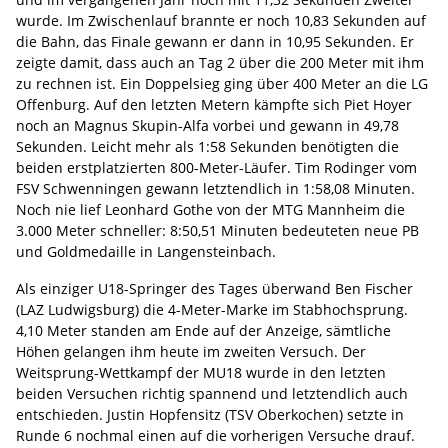
wurde. Im Zwischenlauf brannte er noch 10,83 Sekunden auf
die Bahn, das Finale gewann er dann in 10,95 Sekunden. Er
zeigte damit, dass auch an Tag 2 über die 200 Meter mit ihm
zu rechnen ist. Ein Doppelsieg ging über 400 Meter an die LG
Offenburg. Auf den letzten Metern kämpfte sich Piet Hoyer
noch an Magnus Skupin-Alfa vorbei und gewann in 49,78
Sekunden. Leicht mehr als 1:58 Sekunden benötigten die
beiden erstplatzierten 800-Meter-Läufer. Tim Rodinger vom
FSV Schwenningen gewann letztendlich in 1:58,08 Minuten.
Noch nie lief Leonhard Gothe von der MTG Mannheim die
3.000 Meter schneller: 8:50,51 Minuten bedeuteten neue PB
und Goldmedaille in Langensteinbach.
Als einziger U18-Springer des Tages überwand Ben Fischer
(LAZ Ludwigsburg) die 4-Meter-Marke im Stabhochsprung.
4,10 Meter standen am Ende auf der Anzeige, sämtliche
Höhen gelangen ihm heute im zweiten Versuch. Der
Weitsprung-Wettkampf der MU18 wurde in den letzten
beiden Versuchen richtig spannend und letztendlich auch
entschieden. Justin Hopfensitz (TSV Oberkochen) setzte in
Runde 6 nochmal einen auf die vorherigen Versuche drauf.