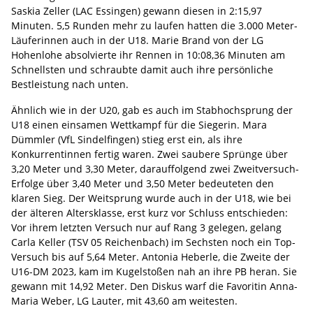
Saskia Zeller (LAC Essingen) gewann diesen in 2:15,97
Minuten. 5,5 Runden mehr zu laufen hatten die 3.000 Meter-
Läuferinnen auch in der U18. Marie Brand von der LG
Hohenlohe absolvierte ihr Rennen in 10:08,36 Minuten am
Schnellsten und schraubte damit auch ihre persönliche
Bestleistung nach unten.
Ähnlich wie in der U20, gab es auch im Stabhochsprung der
U18 einen einsamen Wettkampf für die Siegerin. Mara
Dümmler (VfL Sindelfingen) stieg erst ein, als ihre
Konkurrentinnen fertig waren. Zwei saubere Sprünge über
3,20 Meter und 3,30 Meter, darauffolgend zwei Zweitversuch-
Erfolge über 3,40 Meter und 3,50 Meter bedeuteten den
klaren Sieg. Der Weitsprung wurde auch in der U18, wie bei
der älteren Altersklasse, erst kurz vor Schluss entschieden:
Vor ihrem letzten Versuch nur auf Rang 3 gelegen, gelang
Carla Keller (TSV 05 Reichenbach) im Sechsten noch ein Top-
Versuch bis auf 5,64 Meter. Antonia Heberle, die Zweite der
U16-DM 2023, kam im Kugelstoßen nah an ihre PB heran. Sie
gewann mit 14,92 Meter. Den Diskus warf die Favoritin Anna-
Maria Weber, LG Lauter, mit 43,60 am weitesten.