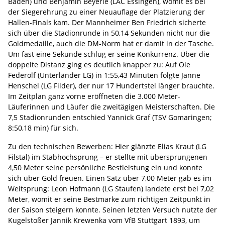
Baden) und Benjamin Beyerle (LAC Essingen), womit es bei
der Siegerehrung zu einer Neuauflage der Platzierung der
Hallen-Finals kam. Der Mannheimer Ben Friedrich sicherte
sich über die Stadionrunde in 50,14 Sekunden nicht nur die
Goldmedaille, auch die DM-Norm hat er damit in der Tasche.
Um fast eine Sekunde schlug er seine Konkurrenz. Über die
doppelte Distanz ging es deutlich knapper zu: Auf Ole
Federolf (Unterländer LG) in 1:55,43 Minuten folgte Janne
Henschel (LG Filder), der nur 17 Hundertstel länger brauchte.
Im Zeitplan ganz vorne eröffneten die 3.000 Meter-
Läuferinnen und Läufer die zweitägigen Meisterschaften. Die
7,5 Stadionrunden entschied Yannick Graf (TSV Gomaringen;
8:50,18 min) für sich.
Zu den technischen Bewerben: Hier glänzte Elias Kraut (LG
Filstal) im Stabhochsprung – er stellte mit übersprungenen
4,50 Meter seine persönliche Bestleistung ein und konnte
sich über Gold freuen. Einen Satz über 7,00 Meter gab es im
Weitsprung: Leon Hofmann (LG Staufen) landete erst bei 7,02
Meter, womit er seine Bestmarke zum richtigen Zeitpunkt in
der Saison steigern konnte. Seinen letzten Versuch nutzte der
Kugelstoßer Jannik Krewenka vom VfB Stuttgart 1893, um