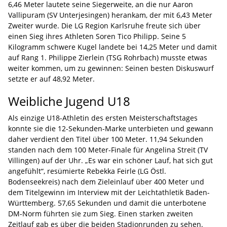
6,46 Meter lautete seine Siegerweite, an die nur Aaron
Vallipuram (SV Unterjesingen) herankam, der mit 6,43 Meter
Zweiter wurde. Die LG Region Karlsruhe freute sich über
einen Sieg ihres Athleten Soren Tico Philipp. Seine 5
Kilogramm schwere Kugel landete bei 14,25 Meter und damit
auf Rang 1. Philippe Zierlein (TSG Rohrbach) musste etwas
weiter kommen, um zu gewinnen: Seinen besten Diskuswurf
setzte er auf 48,92 Meter.
Weibliche Jugend U18
Als einzige U18-Athletin des ersten Meisterschaftstages
konnte sie die 12-Sekunden-Marke unterbieten und gewann
daher verdient den Titel über 100 Meter. 11,94 Sekunden
standen nach dem 100 Meter-Finale für Angelina Streit (TV
Villingen) auf der Uhr. „Es war ein schöner Lauf, hat sich gut
angefühlt“, resümierte Rebekka Feirle (LG Östl.
Bodenseekreis) nach dem Zieleinlauf über 400 Meter und
dem Titelgewinn im Interview mit der Leichtathletik Baden-
Württemberg. 57,65 Sekunden und damit die unterbotene
DM-Norm führten sie zum Sieg. Einen starken zweiten
Zeitlauf gab es über die beiden Stadionrunden zu sehen.