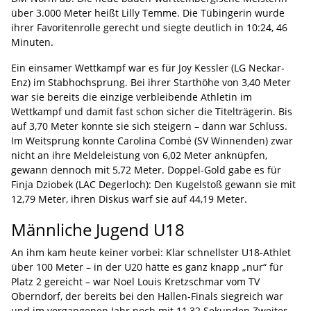
über 3.000 Meter heißt Lilly Temme. Die Tübingerin wurde
ihrer Favoritenrolle gerecht und siegte deutlich in 10:24, 46
Minuten.
Ein einsamer Wettkampf war es für Joy Kessler (LG Neckar-
Enz) im Stabhochsprung. Bei ihrer Starthöhe von 3,40 Meter
war sie bereits die einzige verbleibende Athletin im
Wettkampf und damit fast schon sicher die Titelträgerin. Bis
auf 3,70 Meter konnte sie sich steigern – dann war Schluss.
Im Weitsprung konnte Carolina Combé (SV Winnenden) zwar
nicht an ihre Meldeleistung von 6,02 Meter anknüpfen,
gewann dennoch mit 5,72 Meter. Doppel-Gold gabe es für
Finja Dziobek (LAC Degerloch): Den Kugelstoß gewann sie mit
12,79 Meter, ihren Diskus warf sie auf 44,19 Meter.
Männliche Jugend U18
An ihm kam heute keiner vorbei: Klar schnellster U18-Athlet
über 100 Meter – in der U20 hätte es ganz knapp „nur“ für
Platz 2 gereicht – war Noel Louis Kretzschmar vom TV
Oberndorf, der bereits bei den Hallen-Finals siegreich war
und im vergangenen Jahr noch mit 11,32 Sekunden Zweiter