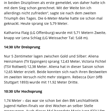
in beiden Disziplinen als erste gemeldet, von daher hatte ich
mit dem Sieg schon gerechnet. Mit der Weite bin ich
allerdings nicht zufrieden“, sagte sie nach dem zweiten
Triumph des Tages. Die 6-Meter-Marke hatte sie schon mal
geknackt. Heute sprang sie 5,79 Meter.
Katharina Flaig (LG Offenburg) wurde mit 5,71 Metern Zweite,
knapp vor Lena Schlag (LG Weissacher Tal; 5,68 m).
14:30 Uhr Dreisprung
Nur 5 Zentimeter lagen zwischen Gold und Silber: Aliena
Heinzmann (TV Eppingen) sprang 12,43 Meter, Victoria Fichtel
(TSV Rottweil) 12,38 Meter. Aliena hat in dieser Saison schon
12,65 Meter erzielt. Beide konnten sich nach ihren Bestweiten
im zweiten Versuch nicht mehr steigern. Rebecca Dürr (VfB
Stuttgart 1893) wurde mit 11,92 Meter Dritte.
10:30 Uhr Hochsprung
1,74 Meter – das war sie schon bei den BW Leichtathletik
Jugend Hallen-Finals vor drei Wochen an selber Stelle
gesprungen. Auch dieses Mal beendete Marie Jung (SSV Ulm