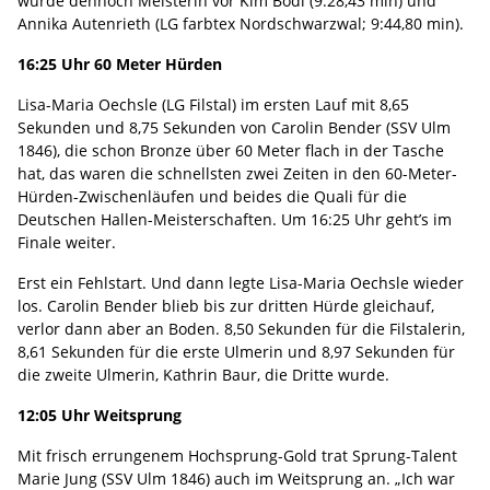
wurde dennoch Meisterin vor Kim Bödi (9:28,43 min) und
Annika Autenrieth (LG farbtex Nordschwarzwal; 9:44,80 min).
16:25 Uhr 60 Meter Hürden
Lisa-Maria Oechsle (LG Filstal) im ersten Lauf mit 8,65
Sekunden und 8,75 Sekunden von Carolin Bender (SSV Ulm
1846), die schon Bronze über 60 Meter flach in der Tasche
hat, das waren die schnellsten zwei Zeiten in den 60-Meter-
Hürden-Zwischenläufen und beides die Quali für die
Deutschen Hallen-Meisterschaften. Um 16:25 Uhr geht’s im
Finale weiter.
Erst ein Fehlstart. Und dann legte Lisa-Maria Oechsle wieder
los. Carolin Bender blieb bis zur dritten Hürde gleichauf,
verlor dann aber an Boden. 8,50 Sekunden für die Filstalerin,
8,61 Sekunden für die erste Ulmerin und 8,97 Sekunden für
die zweite Ulmerin, Kathrin Baur, die Dritte wurde.
12:05 Uhr Weitsprung
Mit frisch errungenem Hochsprung-Gold trat Sprung-Talent
Marie Jung (SSV Ulm 1846) auch im Weitsprung an. „Ich war