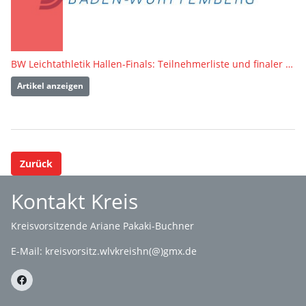
BW Leichtathletik Hallen-Finals: Teilnehmerliste und finaler Zeitplan online
Artikel anzeigen
Zurück
Kontakt Kreis
Kreisvorsitzende Ariane Pakaki-Buchner
E-Mail:
kreisvorsitz.wlvkreishn(@)gmx.de