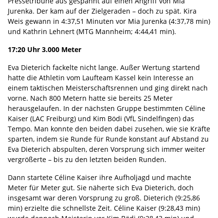
Pressetribüne aus gespannt auf einen Angriff von Mia
Jurenka. Der kam auf der Zielgeraden – doch zu spät. Kira
Weis gewann in 4:37,51 Minuten vor Mia Jurenka (4:37,78 min)
und Kathrin Lehnert (MTG Mannheim; 4:44,41 min).
17:20 Uhr 3.000 Meter
Eva Dieterich fackelte nicht lange. Außer Wertung startend
hatte die Athletin vom Laufteam Kassel kein Interesse an
einem taktischen Meisterschaftsrennen und ging direkt nach
vorne. Nach 800 Metern hatte sie bereits 25 Meter
herausgelaufen. In der nächsten Gruppe bestimmten Céline
Kaiser (LAC Freiburg) und Kim Bödi (VfL Sindelfingen) das
Tempo. Man konnte den beiden dabei zusehen, wie sie Kräfte
sparten, indem sie Runde für Runde konstant auf Abstand zu
Eva Dieterich abspulten, deren Vorsprung sich immer weiter
vergrößerte – bis zu den letzten beiden Runden.
Dann startete Céline Kaiser ihre Aufholjagd und machte
Meter für Meter gut. Sie näherte sich Eva Dieterich, doch
insgesamt war deren Vorsprung zu groß. Dieterich (9:25,86
min) erzielte die schnellste Zeit. Céline Kaiser (9:28,43 min)