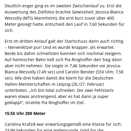
Deutlich enger ging es im zweiten Zwischenlauf zu. Erst die
Auswertung des Zielfotos brachte Gewissheit: Jessica-Bianca
Wessolly (MTG Mannheim), die erst kurz zuvor über 400
Meter gesiegt hatte, entschied den Lauf in 7,60 Sekunden für
sich.
Erst im dritten Anlauf galt der Startschuss dann auch richtig
– Nervenkitzel pur! Und es wurde knapper, als erwartet.
Beide bis dahin schnellsten konnten sich nochmal steigern.
Auf heimischer Bahn ließ sich Pia Ringhoffer den Sieg dann
aber nicht nehmen. Sie siegte in 7,46 Sekunden vor Jessica-
Bianca Wessolly (7,49 sec) und Carolin Bender (SSV Ulm; 7,58
sec). Alle drei haben damit die Norm für die Deutschen
Hallen-Meisterschaften in Leipzig (26./27. Februar)
unterboten. „Ich bin total zufrieden. Die zwei Fehlstarts
waren etwas anstrengend, aber es hat dann ja super
geklappt“, strahlte Pia Ringhoffer im Ziel.
15:55 Uhr 200 Meter
Carolina Krafzik war erwartungsgemäß eine Klasse für sich:
23,99 Sekunden für eine Hallenrunde, Gold für die