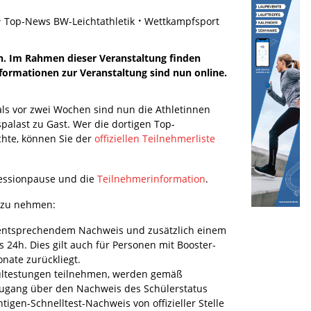
Top-News BW-Leichtathletik
Wettkampfsport
en. Im Rahmen dieser Veranstaltung finden
nformationen zur Veranstaltung sind nun online.
als vor zwei Wochen sind nun die Athletinnen
palast zu Gast. Wer die dortigen Top-
hte, können Sie der
offiziellen Teilnehmerliste
Sessionpause und die
Teilnehmerinformation
.
s zu nehmen:
 entsprechendem Nachweis und zusätzlich einem
ls 24h. Dies gilt auch für Personen mit Booster-
nate zurückliegt.
hultestungen teilnehmen, werden gemäß
 Zugang über den Nachweis des Schülerstatus
igen-Schnelltest-Nachweis von offizieller Stelle