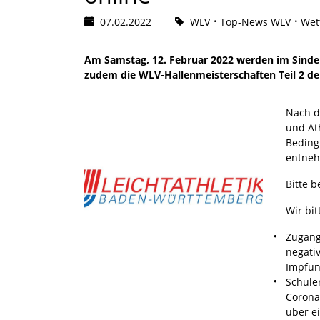
07.02.2022
WLV
Top-News WLV
Wet
Am Samstag, 12. Februar 2022 werden im Sindelf
zudem die WLV-Hallenmeisterschaften Teil 2 der
Nach d
und At
Beding
entne
Bitte 
Wir bi
Zugang
negativ
Impfun
Schüle
Corona
über ei