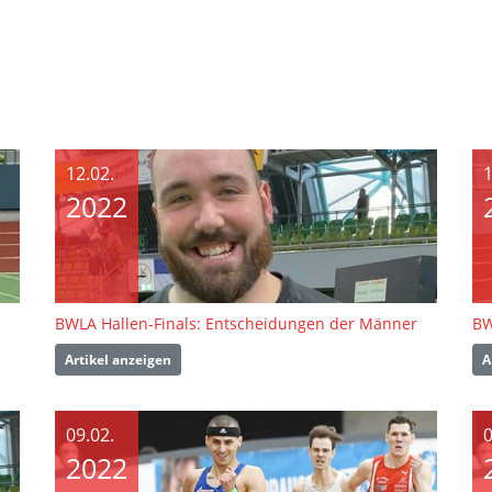
12.02.
1
2022
BWLA Hallen-Finals: Entscheidungen der Männer
BW
Artikel anzeigen
A
09.02.
0
2022