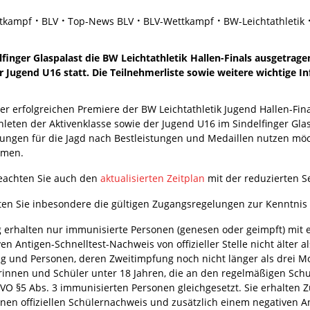
tkampf
BLV
Top-News BLV
BLV-Wettkampf
BW-Leichtathletik
inger Glaspalast die BW Leichtathletik Hallen-Finals ausgetrag
 Jugend U16 statt. Die Teilnehmerliste sowie weitere wichtige I
er erfolgreichen Premiere der BW Leichtathletik Jugend Hallen-Fin
hleten der Aktivenklasse sowie der Jugend U16 im Sindelfinger Glas
ungen für die Jagd nach Bestleistungen und Medaillen nutzen möc
hmen.
beachten Sie auch den
aktualisierten Zeitplan
mit der reduzierten 
tten Sie inbesondere die gültigen Zugangsregelungen zur Kenntni
 erhalten nur immunisierte Personen (genesen oder geimpft) mit
en Antigen-Schnelltest-Nachweis von offizieller Stelle nicht älter a
g und Personen, deren Zweitimpfung noch nicht länger als drei Mo
rinnen und Schüler unter 18 Jahren, die an den regelmäßigen Sc
VO §5 Abs. 3 immunisierten Personen gleichgesetzt. Sie erhalten
nen offiziellen Schülernachweis und zusätzlich einem negativen Ant