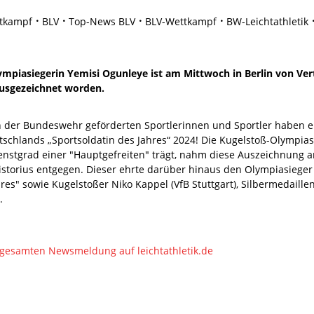
tkampf
BLV
Top-News BLV
BLV-Wettkampf
BW-Leichtathletik
mpiasiegerin Yemisi Ogunleye ist am Mittwoch in Berlin von Vert
ausgezeichnet worden.
n der Bundeswehr geförderten Sportlerinnen und Sportler haben
utschlands „Sportsoldatin des Jahres“ 2024! Die Kugelstoß-Olympias
enstgrad einer "Hauptgefreiten" trägt, nahm diese Auszeichnung a
Pistorius entgegen. Dieser ehrte darüber hinaus den Olympiasiege
res" sowie Kugelstoßer Niko Kappel (VfB Stuttgart), Silbermedaille
".
 gesamten Newsmeldung auf leichtathletik.de