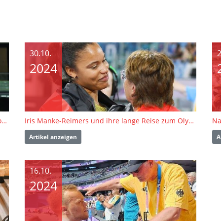
30.10.
2
2024
Anjuli Knäsche für Sportheld:innen-Wahl 2024 nominiert
Iris Manke-Reimers und ihre lange Reise zum Olympia-Traum
Artikel anzeigen
A
16.10.
2024