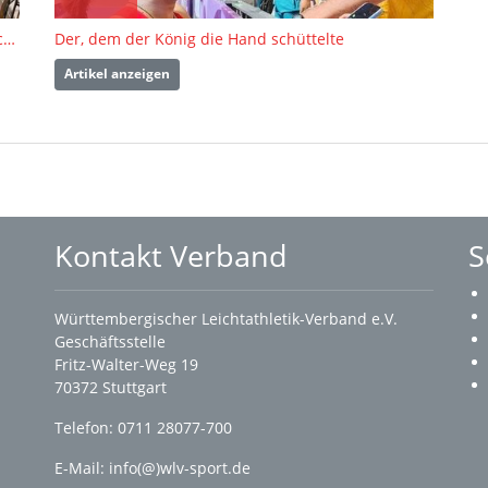
Land ehrt Athletinnen und Athleten der Olympischen und Paralympischen Sommerspiele
Der, dem der König die Hand schüttelte
Artikel anzeigen
Kontakt Verband
S
Württembergischer Leichtathletik-Verband e.V.
Geschäftsstelle
Fritz-Walter-Weg 19
70372 Stuttgart
Telefon: 0711 28077-700
E-Mail:
info(@)wlv-sport.de