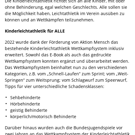
Die Kinderleichtathletik richtet sich an alle Kinder, mit oder
ohne Behinderung, egal welchen Geschlechts. Alle sollen sie
die Möglichkeit haben, Leichtathletik im Verein ausüben zu
können und an Wettkämpfen teilzunehmen.
Kinderleichtathletik für ALLE
2022 wurde dank der Förderung von Aktion Mensch das
bestehende Kinderleichtathletik Wettkampfsystem inklusiv
erweitert. Sowohl das E-Book als auch das gedruckte
Wettkampfsystem konnten ergänzt und überarbeitet werden.
Das Wettkampfsystem beinhaltet nun zu den verschiedenen
Kategorien, z.B. vom „Schnell-Laufen“ zum Sprint; vom „Weit-
Springen“ zum Weitsprung; vom Schlagwurf zum Speerwurf,
Tipps für vier unterschiedliche Schadensklassen:
Sehbehinderte
Hörbehinderte
geistig Behinderte
körperlich/motorisch Behinderte
Darüber hinaus wurden auch die Bundesjugendspiele vor
zwei Jahren an das Wettkampfsystem der Kinderleichtathletik