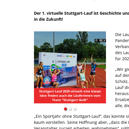
Der 1. virtuelle Stuttgart-Lauf ist Geschichte 
in die Zukunft!
Die La
Pandem
Verband
des Lau
für 20
„Wir gi
auf de
Scholz
Lauf di
Stuttgart-Lauf 2020 virtuell: eine klasse
heraus
Idee finden auch die Läuferinnen vom
Ersatze
Team "Stuttgart läuft"
alle, d
„Ein Sportjahr ohne Stuttgart-Lauf“, das konnte 
kaum vorstellen. Seine Hoffnung aber, „dass die
Veranstalter zurzeit arbeiten, wahrnehmen“, sollt