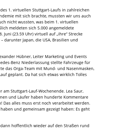
es 1. virtuellen Stuttgart-Laufs in zahlreichen
demie mit sich brachte, mussten wir uns auch
ch nicht wussten, was beim 1. virtuellen
eßlich meldeten sich 5.000 angemeldete
Juni (23.59 Uhr) virtuell auf „ihre“ Strecke
 darunter Japan, die USA, Brasilien und
Alexander Hübner, Leiter Marketing und Events
cedes-Benz Niederlassung stellte Fahrzeuge für
tzte das Orga-Team mit Mund- und Nasenmasken,
f geplant. Da hat sich etwas wirklich Tolles
r am Stuttgart-Lauf-Wochenende. Lea Saur,
erinnen und Läufer haben hunderte Kommentare
! Das alles muss erst noch verarbeitet werden.
fen haben und gemeinsam gezeigt haben: Es geht
r…dann hoffentlich wieder auf den Straßen rund