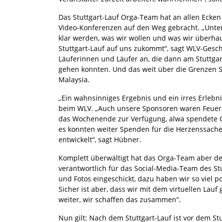
Das Stuttgart-Lauf Orga-Team hat an allen Ecken 
Video-Konferenzen auf den Weg gebracht. „Unte
klar werden, was wir wollen und was wir überhau
Stuttgart-Lauf auf uns zukommt“, sagt WLV-Geschä
Läuferinnen und Läufer an, die dann am Stuttgart-
gehen konnten. Und das weit über die Grenzen St
Malaysia.
„Ein wahnsinniges Ergebnis und ein irres Erlebni
beim WLV. „Auch unsere Sponsoren waren Feuer un
das Wochenende zur Verfügung, alwa spendete 
es konnten weiter Spenden für die Herzenssache
entwickelt“, sagt Hübner.
Komplett überwältigt hat das Orga-Team aber d
verantwortlich für das Social-Media-Team des S
und Fotos eingeschickt, dazu haben wir so viel 
Sicher ist aber, dass wir mit dem virtuellen Lau
weiter, wir schaffen das zusammen“.
Nun gilt: Nach dem Stuttgart-Lauf ist vor dem St