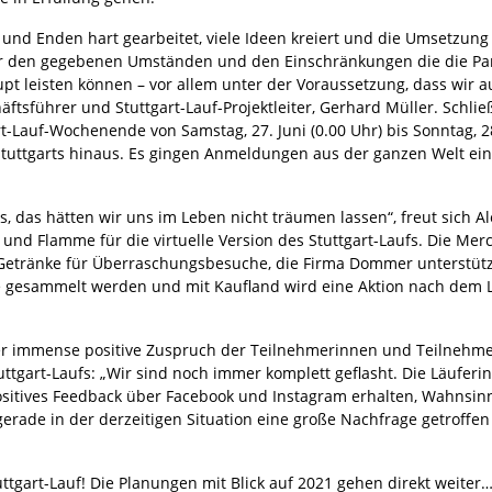
und Enden hart gearbeitet, viele Ideen kreiert und die Umsetzung d
r den gegebenen Umständen und den Einschränkungen die die Pan
pt leisten können – vor allem unter der Voraussetzung, dass wir au
ftsführer und Stuttgart-Lauf-Projektleiter, Gerhard Müller. Schli
Lauf-Wochenende von Samstag, 27. Juni (0.00 Uhr) bis Sonntag, 28. 
uttgarts hinaus. Es gingen Anmeldungen aus der ganzen Welt ein –
s, das hätten wir uns im Leben nicht träumen lassen“, freut sich 
d Flamme für die virtuelle Version des Stuttgart-Laufs. Die Mer
Getränke für Überraschungsbesuche, die Firma Dommer unterstü
 gesammelt werden und mit Kaufland wird eine Aktion nach dem Lau
er immense positive Zuspruch der Teilnehmerinnen und Teilnehme
tuttgart-Laufs: „Wir sind noch immer komplett geflasht. Die Läuf
positives Feedback über Facebook und Instagram erhalten, Wahnsinn
f gerade in der derzeitigen Situation eine große Nachfrage getrof
uttgart-Lauf! Die Planungen mit Blick auf 2021 gehen direkt weite