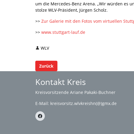
um die Mercedes-Benz Arena. „Wir würden es uns w
stolze WLV-Präsident, Jürgen Scholz.
>>
Zur Galerie mit den Fotos vom virtuellen Stutt
>>
www.stuttgart-lauf.de
WLV
Zurück
Kontakt Kreis
Kreisvorsitzende Ariane Pakaki-Buchner
E-Mail:
kreisvorsitz.wlvkreishn(@)gmx.de