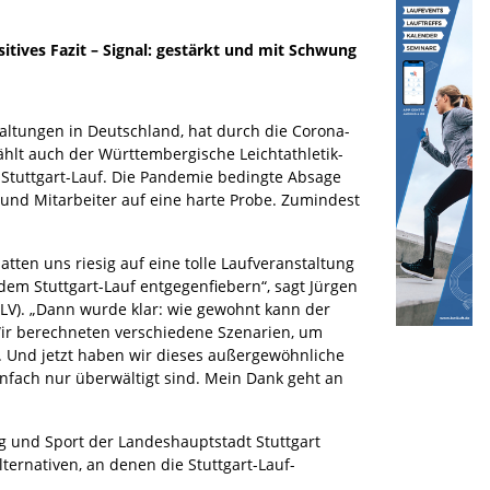
sitives Fazit – Signal: gestärkt und mit Schwung
taltungen in Deutschland, hat durch die Corona-
lt auch der Württembergische Leichtathletik-
n Stuttgart-Lauf. Die Pandemie bedingte Absage
n und Mitarbeiter auf eine harte Probe. Zumindest
tten uns riesig auf eine tolle Laufveranstaltung
dem Stuttgart-Lauf entgegenfiebern“, sagt Jürgen
WLV). „Dann wurde klar: wie gewohnt kann der
. Wir berechneten verschiedene Szenarien, um
 Und jetzt haben wir dieses außergewöhnliche
einfach nur überwältigt sind. Mein Dank geht an
ng und Sport der Landeshauptstadt Stuttgart
ernativen, an denen die Stuttgart-Lauf-