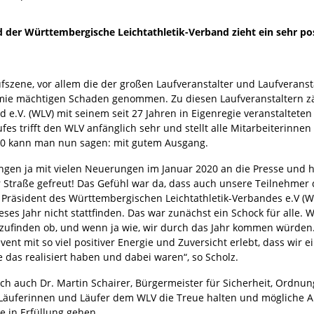
und der Württembergische Leichtathletik-Verband zieht ein sehr po
ufszene, vor allem die der großen Laufveranstalter und Laufverans
ie mächtigen Schaden genommen. Zu diesen Laufveranstaltern zäh
 e.V. (WLV) mit seinem seit 27 Jahren in Eigenregie veranstaltete
fes trifft den WLV anfänglich sehr und stellt alle Mitarbeiterinne
20 kann man nun sagen: mit gutem Ausgang.
ngen ja mit vielen Neuerungen im Januar 2020 an die Presse und ha
r Straße gefreut! Das Gefühl war da, dass auch unsere Teilnehmer 
, Präsident des Württembergischen Leichtathletik-Verbandes e.V (
eses Jahr nicht stattfinden. Das war zunächst ein Schock für alle
zufinden ob, und wenn ja wie, wir durch das Jahr kommen würden.
vent mit so viel positiver Energie und Zuversicht erlebt, dass wir 
ie das realisiert haben und dabei waren“, so Scholz.
sich auch Dr. Martin Schairer, Bürgermeister für Sicherheit, Ordnu
 Läuferinnen und Läufer dem WLV die Treue halten und mögliche Alt
e in Erfüllung gehen.