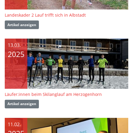
Landeskader 2 Lauf trifft sich in Albstadt
Artikel anzeigen
13.03.
2025
Läufer:innen beim Skilanglauf am Herzogenhorn
Artikel anzeigen
11.02.