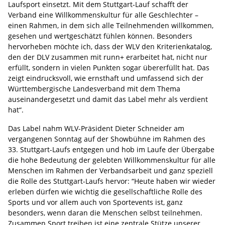
Laufsport einsetzt. Mit dem Stuttgart-Lauf schafft der
Verband eine Willkommenskultur für alle Geschlechter –
einen Rahmen, in dem sich alle Teilnehmenden willkommen,
gesehen und wertgeschätzt fühlen können. Besonders
hervorheben möchte ich, dass der WLV den Kriterienkatalog,
den der DLV zusammen mit runn+ erarbeitet hat, nicht nur
erfüllt, sondern in vielen Punkten sogar übererfüllt hat. Das
zeigt eindrucksvoll, wie ernsthaft und umfassend sich der
Württembergische Landesverband mit dem Thema
auseinandergesetzt und damit das Label mehr als verdient
hat“.
Das Label nahm WLV-Präsident Dieter Schneider am
vergangenen Sonntag auf der Showbühne im Rahmen des
33. Stuttgart-Laufs entgegen und hob im Laufe der Übergabe
die hohe Bedeutung der gelebten Willkommenskultur für alle
Menschen im Rahmen der Verbandsarbeit und ganz speziell
die Rolle des Stuttgart-Laufs hervor: “Heute haben wir wieder
erleben dürfen wie wichtig die gesellschaftliche Rolle des
Sports und vor allem auch von Sportevents ist, ganz
besonders, wenn daran die Menschen selbst teilnehmen.
Zusammen Sport treiben ist eine zentrale Stütze unserer