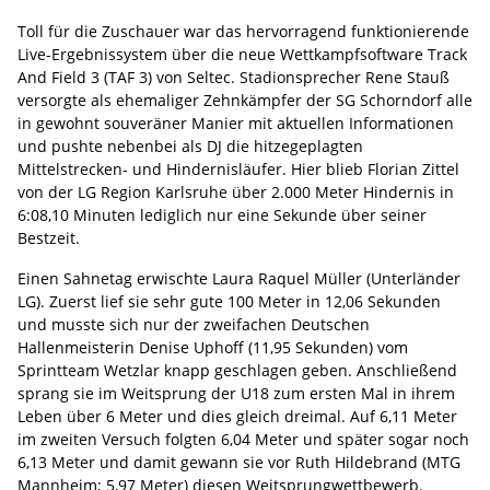
Toll für die Zuschauer war das hervorragend funktionierende
Live-Ergebnissystem über die neue Wettkampfsoftware Track
And Field 3 (TAF 3) von Seltec. Stadionsprecher Rene Stauß
versorgte als ehemaliger Zehnkämpfer der SG Schorndorf alle
in gewohnt souveräner Manier mit aktuellen Informationen
und pushte nebenbei als DJ die hitzegeplagten
Mittelstrecken- und Hindernisläufer. Hier blieb Florian Zittel
von der LG Region Karlsruhe über 2.000 Meter Hindernis in
6:08,10 Minuten lediglich nur eine Sekunde über seiner
Bestzeit.
Einen Sahnetag erwischte Laura Raquel Müller (Unterländer
LG). Zuerst lief sie sehr gute 100 Meter in 12,06 Sekunden
und musste sich nur der zweifachen Deutschen
Hallenmeisterin Denise Uphoff (11,95 Sekunden) vom
Sprintteam Wetzlar knapp geschlagen geben. Anschließend
sprang sie im Weitsprung der U18 zum ersten Mal in ihrem
Leben über 6 Meter und dies gleich dreimal. Auf 6,11 Meter
im zweiten Versuch folgten 6,04 Meter und später sogar noch
6,13 Meter und damit gewann sie vor Ruth Hildebrand (MTG
Mannheim; 5,97 Meter) diesen Weitsprungwettbewerb.