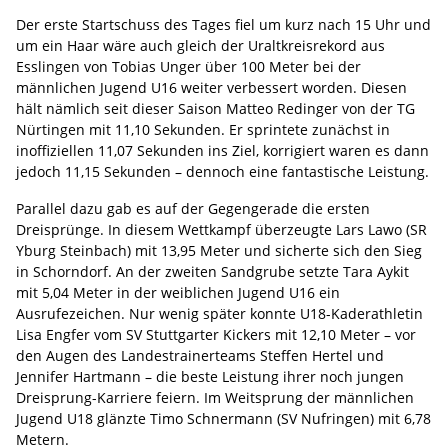
Der erste Startschuss des Tages fiel um kurz nach 15 Uhr und
um ein Haar wäre auch gleich der Uraltkreisrekord aus
Esslingen von Tobias Unger über 100 Meter bei der
männlichen Jugend U16 weiter verbessert worden. Diesen
hält nämlich seit dieser Saison Matteo Redinger von der TG
Nürtingen mit 11,10 Sekunden. Er sprintete zunächst in
inoffiziellen 11,07 Sekunden ins Ziel, korrigiert waren es dann
jedoch 11,15 Sekunden – dennoch eine fantastische Leistung.
Parallel dazu gab es auf der Gegengerade die ersten
Dreisprünge. In diesem Wettkampf überzeugte Lars Lawo (SR
Yburg Steinbach) mit 13,95 Meter und sicherte sich den Sieg
in Schorndorf. An der zweiten Sandgrube setzte Tara Aykit
mit 5,04 Meter in der weiblichen Jugend U16 ein
Ausrufezeichen. Nur wenig später konnte U18-Kaderathletin
Lisa Engfer vom SV Stuttgarter Kickers mit 12,10 Meter – vor
den Augen des Landestrainerteams Steffen Hertel und
Jennifer Hartmann – die beste Leistung ihrer noch jungen
Dreisprung-Karriere feiern. Im Weitsprung der männlichen
Jugend U18 glänzte Timo Schnermann (SV Nufringen) mit 6,78
Metern.