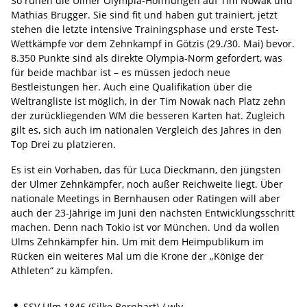
So ruhen die Ulmer Olympia-Hoffnungen auf Tim Nowak und
Mathias Brugger. Sie sind fit und haben gut trainiert, jetzt
stehen die letzte intensive Trainingsphase und erste Test-
Wettkämpfe vor dem Zehnkampf in Götzis (29./30. Mai) bevor.
8.350 Punkte sind als direkte Olympia-Norm gefordert, was
für beide machbar ist – es müssen jedoch neue
Bestleistungen her. Auch eine Qualifikation über die
Weltrangliste ist möglich, in der Tim Nowak nach Platz zehn
der zurückliegenden WM die besseren Karten hat. Zugleich
gilt es, sich auch im nationalen Vergleich des Jahres in den
Top Drei zu platzieren.
Es ist ein Vorhaben, das für Luca Dieckmann, den jüngsten
der Ulmer Zehnkämpfer, noch außer Reichweite liegt. Über
nationale Meetings in Bernhausen oder Ratingen will aber
auch der 23-Jährige im Juni den nächsten Entwicklungsschritt
machen. Denn nach Tokio ist vor München. Und da wollen
Ulms Zehnkämpfer hin. Um mit dem Heimpublikum im
Rücken ein weiteres Mal um die Krone der „Könige der
Athleten“ zu kämpfen.
SSV Ulm 1846 (Silke Bernhart) / wlv