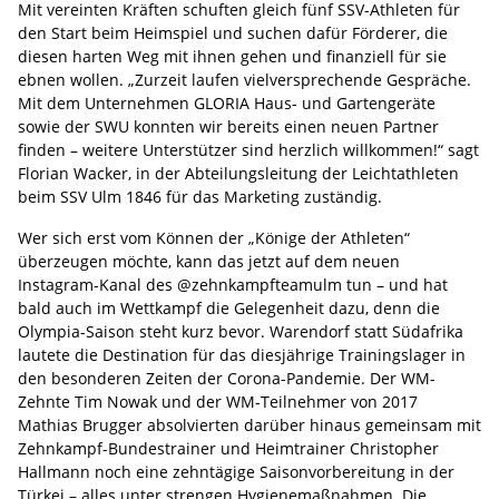
Mit vereinten Kräften schuften gleich fünf SSV-Athleten für
den Start beim Heimspiel und suchen dafür Förderer, die
diesen harten Weg mit ihnen gehen und finanziell für sie
ebnen wollen. „Zurzeit laufen vielversprechende Gespräche.
Mit dem Unternehmen GLORIA Haus- und Gartengeräte
sowie der SWU konnten wir bereits einen neuen Partner
finden – weitere Unterstützer sind herzlich willkommen!“ sagt
Florian Wacker, in der Abteilungsleitung der Leichtathleten
beim SSV Ulm 1846 für das Marketing zuständig.
Wer sich erst vom Können der „Könige der Athleten“
überzeugen möchte, kann das jetzt auf dem neuen
Instagram-Kanal des @zehnkampfteamulm tun – und hat
bald auch im Wettkampf die Gelegenheit dazu, denn die
Olympia-Saison steht kurz bevor. Warendorf statt Südafrika
lautete die Destination für das diesjährige Trainingslager in
den besonderen Zeiten der Corona-Pandemie. Der WM-
Zehnte Tim Nowak und der WM-Teilnehmer von 2017
Mathias Brugger absolvierten darüber hinaus gemeinsam mit
Zehnkampf-Bundestrainer und Heimtrainer Christopher
Hallmann noch eine zehntägige Saisonvorbereitung in der
Türkei – alles unter strengen Hygienemaßnahmen. Die