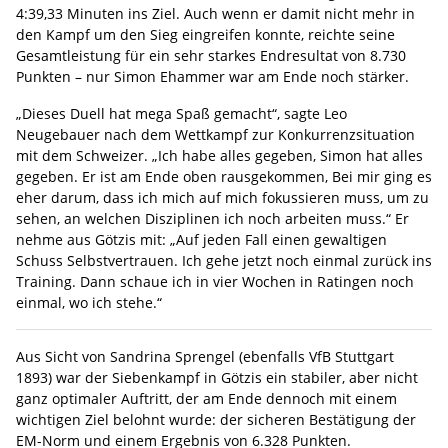
4:39,33 Minuten ins Ziel. Auch wenn er damit nicht mehr in
den Kampf um den Sieg eingreifen konnte, reichte seine
Gesamtleistung für ein sehr starkes Endresultat von 8.730
Punkten – nur Simon Ehammer war am Ende noch stärker.
„Dieses Duell hat mega Spaß gemacht“, sagte Leo
Neugebauer nach dem Wettkampf zur Konkurrenzsituation
mit dem Schweizer. „Ich habe alles gegeben, Simon hat alles
gegeben. Er ist am Ende oben rausgekommen, Bei mir ging es
eher darum, dass ich mich auf mich fokussieren muss, um zu
sehen, an welchen Disziplinen ich noch arbeiten muss.“ Er
nehme aus Götzis mit: „Auf jeden Fall einen gewaltigen
Schuss Selbstvertrauen. Ich gehe jetzt noch einmal zurück ins
Training. Dann schaue ich in vier Wochen in Ratingen noch
einmal, wo ich stehe.“
Aus Sicht von Sandrina Sprengel (ebenfalls VfB Stuttgart
1893) war der Siebenkampf in Götzis ein stabiler, aber nicht
ganz optimaler Auftritt, der am Ende dennoch mit einem
wichtigen Ziel belohnt wurde: der sicheren Bestätigung der
EM-Norm und einem Ergebnis von 6.328 Punkten.