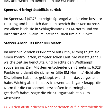
ließ und weiter im Rennen um die EM-Norm blieb.
Speerwurf bringt Stabilität zurück
Im Speerwurf (47,75 m) zeigte Sprengel wieder eine bessere
Leistung und hielt sich damit im Bereich ihrer Konkurrenz.
Vor allem blieb sie in Schlagdistanz zur EM-Norm und vor
ihrer direkten Rivalin im internen Duell um die Punkte.
Starker Abschluss über 800 Meter
Im abschließenden 800-Meter-Lauf (2:15,97 min) zeigte sie
einen kontrollierten, kämpferischen Lauf. Sie wusste genau,
welche Zeit sie benötigte, und brachte den Wettkampf
souverän ins Ziel. Mit dem entscheidenden Ergebnis: 6.328
Punkte und damit die sicher erfüllte EM-Norm. „"Nicht alle
Disziplinen haben so geklappt, wie ich mir das vorgestellt
habe. Wichtig aber ist, dass ich, wenn auch ganz knapp, die
Norm für die Europameisterschaften in Birmingham
geschafft habe“, sagte die VfB Stuttgart-Athletin zum
Abschluss.
>> Zu den ausführlichen Nachberichten auf leichtathletik.de