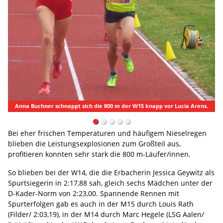
Anna Buchner schnappt sich die 800 m der W15 knapp vor Lucia Arens.
Bei eher frischen Temperaturen und häufigem Nieselregen
blieben die Leistungsexplosionen zum Großteil aus,
profitieren konnten sehr stark die 800 m-Läufer/innen.
So blieben bei der W14, die die Erbacherin Jessica Geywitz als
Spurtsiegerin in 2:17,88 sah, gleich sechs Mädchen unter der
D-Kader-Norm von 2:23,00. Spannende Rennen mit
Spurterfolgen gab es auch in der M15 durch Louis Rath
(Filder/ 2:03,19), in der M14 durch Marc Hegele (LSG Aalen/