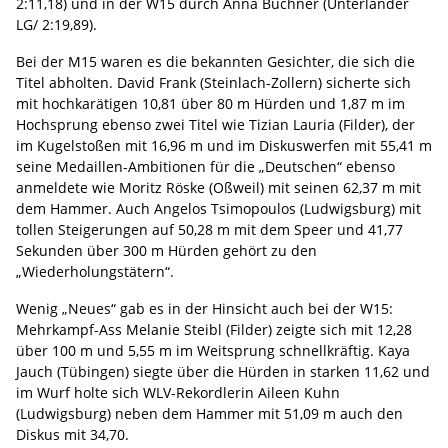
2:11,18) und in der W15 durch Anna Buchner (Unterländer
LG/ 2:19,89).
Bei der M15 waren es die bekannten Gesichter, die sich die
Titel abholten. David Frank (Steinlach-Zollern) sicherte sich
mit hochkarätigen 10,81 über 80 m Hürden und 1,87 m im
Hochsprung ebenso zwei Titel wie Tizian Lauria (Filder), der
im Kugelstoßen mit 16,96 m und im Diskuswerfen mit 55,41 m
seine Medaillen-Ambitionen für die „Deutschen“ ebenso
anmeldete wie Moritz Röske (Oßweil) mit seinen 62,37 m mit
dem Hammer. Auch Angelos Tsimopoulos (Ludwigsburg) mit
tollen Steigerungen auf 50,28 m mit dem Speer und 41,77
Sekunden über 300 m Hürden gehört zu den
„Wiederholungstätern“.
Wenig „Neues“ gab es in der Hinsicht auch bei der W15:
Mehrkampf-Ass Melanie Steibl (Filder) zeigte sich mit 12,28
über 100 m und 5,55 m im Weitsprung schnellkräftig. Kaya
Jauch (Tübingen) siegte über die Hürden in starken 11,62 und
im Wurf holte sich WLV-Rekordlerin Aileen Kuhn
(Ludwigsburg) neben dem Hammer mit 51,09 m auch den
Diskus mit 34,70.