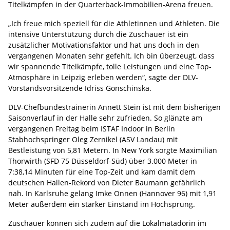
Titelkämpfen in der Quarterback-Immobilien-Arena freuen.
„Ich freue mich speziell für die Athletinnen und Athleten. Die
intensive Unterstützung durch die Zuschauer ist ein
zusätzlicher Motivationsfaktor und hat uns doch in den
vergangenen Monaten sehr gefehlt. Ich bin überzeugt, dass
wir spannende Titelkämpfe, tolle Leistungen und eine Top-
Atmosphäre in Leipzig erleben werden“, sagte der DLV-
Vorstandsvorsitzende Idriss Gonschinska.
DLV-Chefbundestrainerin Annett Stein ist mit dem bisherigen
Saisonverlauf in der Halle sehr zufrieden. So glänzte am
vergangenen Freitag beim ISTAF Indoor in Berlin
Stabhochspringer Oleg Zernikel (ASV Landau) mit
Bestleistung von 5,81 Metern. In New York sorgte Maximilian
Thorwirth (SFD 75 Düsseldorf-Süd) über 3.000 Meter in
7:38,14 Minuten für eine Top-Zeit und kam damit dem
deutschen Hallen-Rekord von Dieter Baumann gefährlich
nah. In Karlsruhe gelang Imke Onnen (Hannover 96) mit 1,91
Meter außerdem ein starker Einstand im Hochsprung.
Zuschauer können sich zudem auf die Lokalmatadorin im