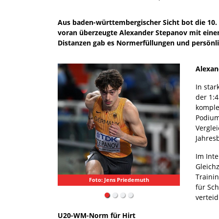
Aus baden-württembergischer Sicht bot die 10. 
voran überzeugte Alexander Stepanov mit eine
Distanzen gab es Normerfüllungen und persönli
Alexan
In star
der 1:
komple
Podium.
Verglei
Jahres
Im Int
Gleich
Trainin
Foto: Jens Priedemuth
für Sch
verteid
U20-WM-Norm für Hirt