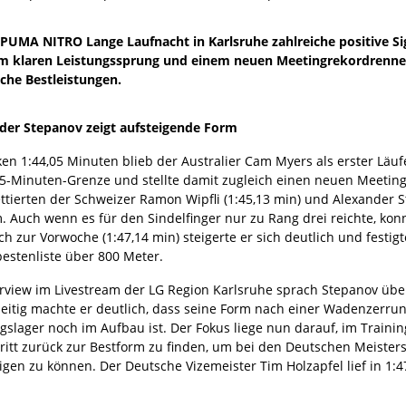
PUMA NITRO Lange Laufnacht in Karlsruhe zahlreiche positive Sig
m klaren Leistungssprung und einem neuen Meetingrekordrennen
che Bestleistungen.
der Stepanov zeigt aufsteigende Form
ken 1:44,05 Minuten blieb der Australier Cam Myers als erster Läuf
45-Minuten-Grenze und stellte damit zugleich einen neuen Meetingr
ttierten der Schweizer Ramon Wipfli (1:45,13 min) und Alexander St
 Auch wenn es für den Sindelfinger nur zu Rang drei reichte, konn
ch zur Vorwoche (1:47,14 min) steigerte er sich deutlich und festig
bestenliste über 800 Meter.
erview im Livestream der LG Region Karlsruhe sprach Stepanov ü
zeitig machte er deutlich, dass seine Form nach einer Wadenzerrun
gslager noch im Aufbau ist. Der Fokus liege nun darauf, im Traini
ritt zurück zur Bestform zu finden, um bei den Deutschen Meisters
igen zu können. Der Deutsche Vizemeister Tim Holzapfel lief in 1:4