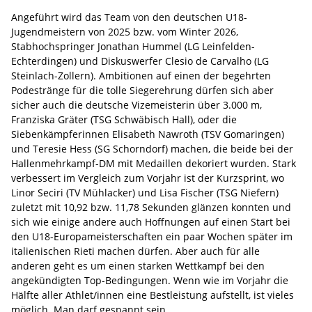
Angeführt wird das Team von den deutschen U18-
Jugendmeistern von 2025 bzw. vom Winter 2026,
Stabhochspringer Jonathan Hummel (LG Leinfelden-
Echterdingen) und Diskuswerfer Clesio de Carvalho (LG
Steinlach-Zollern). Ambitionen auf einen der begehrten
Podestränge für die tolle Siegerehrung dürfen sich aber
sicher auch die deutsche Vizemeisterin über 3.000 m,
Franziska Gräter (TSG Schwäbisch Hall), oder die
Siebenkämpferinnen Elisabeth Nawroth (TSV Gomaringen)
und Teresie Hess (SG Schorndorf) machen, die beide bei der
Hallenmehrkampf-DM mit Medaillen dekoriert wurden. Stark
verbessert im Vergleich zum Vorjahr ist der Kurzsprint, wo
Linor Seciri (TV Mühlacker) und Lisa Fischer (TSG Niefern)
zuletzt mit 10,92 bzw. 11,78 Sekunden glänzen konnten und
sich wie einige andere auch Hoffnungen auf einen Start bei
den U18-Europameisterschaften ein paar Wochen später im
italienischen Rieti machen dürfen. Aber auch für alle
anderen geht es um einen starken Wettkampf bei den
angekündigten Top-Bedingungen. Wenn wie im Vorjahr die
Hälfte aller Athlet/innen eine Bestleistung aufstellt, ist vieles
möglich. Man darf gespannt sein.