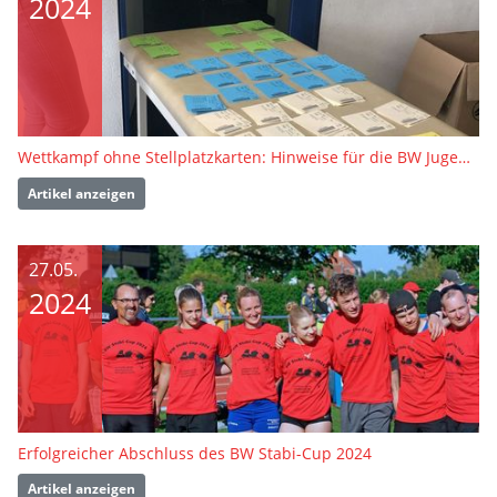
2024
Wettkampf ohne Stellplatzkarten: Hinweise für die BW Jugend Finals
Artikel anzeigen
27.05.
2024
Erfolgreicher Abschluss des BW Stabi-Cup 2024
Artikel anzeigen