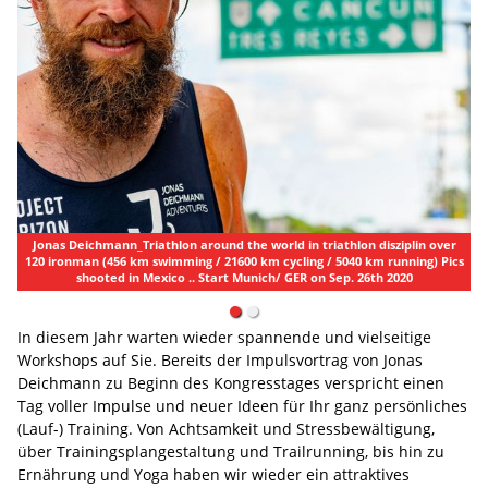
Jonas Deichmann_Triathlon around the world in triathlon disziplin over
120 ironman (456 km swimming / 21600 km cycling / 5040 km running) Pics
shooted in Mexico .. Start Munich/ GER on Sep. 26th 2020
In diesem Jahr warten wieder spannende und vielseitige
Workshops auf Sie. Bereits der Impulsvortrag von Jonas
Deichmann zu Beginn des Kongresstages verspricht einen
Tag voller Impulse und neuer Ideen für Ihr ganz persönliches
(Lauf-) Training. Von Achtsamkeit und Stressbewältigung,
über Trainingsplangestaltung und Trailrunning, bis hin zu
Ernährung und Yoga haben wir wieder ein attraktives