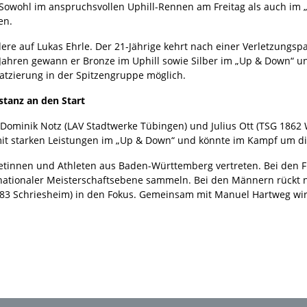
 Sowohl im anspruchsvollen Uphill-Rennen am Freitag als auch im
en.
ere auf Lukas Ehrle. Der 21-Jährige kehrt nach einer Verletzungsp
Jahren gewann er Bronze im Uphill sowie Silber im „Up & Down“ un
latzierung in der Spitzengruppe möglich.
tanz an den Start
t Dominik Notz (LAV Stadtwerke Tübingen) und Julius Ott (TSG 1862
it starken Leistungen im „Up & Down“ und könnte im Kampf um die 
letinnen und Athleten aus Baden-Württemberg vertreten. Bei den
rnationaler Meisterschaftsebene sammeln. Bei den Männern rückt 
83 Schriesheim) in den Fokus. Gemeinsam mit Manuel Hartweg wird