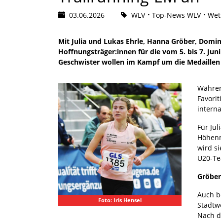
03.06.2026
WLV
Top-News WLV
Wet
Mit Julia und Lukas Ehrle, Hanna Gröber, Domi
Hoffnungsträger:innen für die vom 5. bis 7. Ju
Geschwister wollen im Kampf um die Medaillen e
Währen
Favori
intern
Für Jul
Höhenm
wird s
U20-Tea
Gröber
Auch b
Foto: Iris Hensel
Stadtw
Nach d