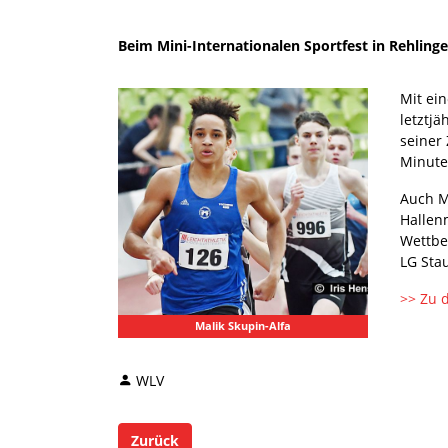
Beim Mini-Internationalen Sportfest in Rehlin
Mit ei
letztj
seiner
Minute
Auch M
Hallen
Wettbe
LG Sta
>> Zu 
Malik Skupin-Alfa
WLV
Zurück