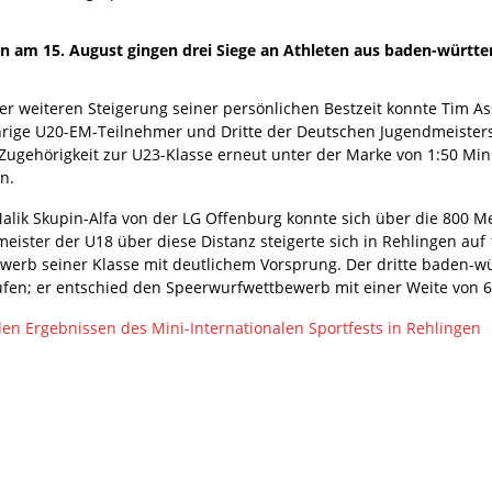
gen am 15. August gingen drei Siege an Athleten aus baden-württ
ner weiteren Steigerung seiner persönlichen Bestzeit konnte Tim A
ährige U20-EM-Teilnehmer und Dritte der Deutschen Jugendmeisters
 Zugehörigkeit zur U23-Klasse erneut unter der Marke von 1:50 Mi
n.
alik Skupin-Alfa von der LG Offenburg konnte sich über die 800 M
meister der U18 über diese Distanz steigerte sich in Rehlingen a
werb seiner Klasse mit deutlichem Vorsprung. Der dritte baden-wü
ufen; er entschied den Speerwurfwettbewerb mit einer Weite von 68
den Ergebnissen des Mini-Internationalen Sportfests in Rehlingen