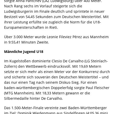
sorgte Anna Pantchev (LAZ Ludwigsburg) über 400 Meter.
Nach Rang sechs im Vorlauf steigerte sich die
Ludwigsburgerin im Finale deutlich und sprintete in neuer
Bestzeit von 54,45 Sekunden zum Deutschen Meistertitel. Mit
ihrer Leistung erfüllte sie zugleich die Norm für die U18-
Europameisterschaften in Rieti.
Über 3.000 Meter wurde Leonie Fileviez Pérez aus Mannheim
in 9:55,41 Minuten Zweite.
Männliche Jugend U18
Im Kugelstoßen dominierte Clesio De Carvalho (LG Steinlach-
Zollern) den Wettbewerb eindrucksvoll. Mit 19,69 Metern
setzte er sich mehr als einen Meter vor der Konkurrenz durch
und sicherte sich souverän den Deutschen Meistertitel – und
das nur einen Tag nach seinem Diskus-Sieg. Für einen
baden-württembergischen Doppelerfolg sorgte Paul Fleischer
(MTG Mannheim). Mit 18,33 Metern gewann er die
Silbermedaille hinter De Carvalho.
Das 1.500-Meter-Finale vereinte zwei Baden-Württemberger
im Ziel: Dominik Wiedenmann aus Sindelfingen (4:05,36 min)