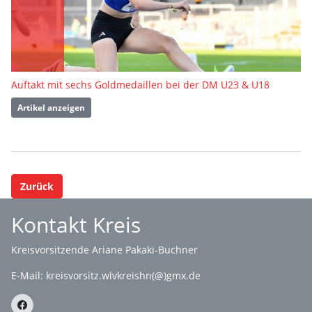
Auftakt mit sechs Goldmedaillen bei der DM U23 & U18
Artikel anzeigen
Zurück
Kontakt Kreis
Kreisvorsitzende Ariane Pakaki-Buchner
E-Mail:
kreisvorsitz.wlvkreishn(@)gmx.de