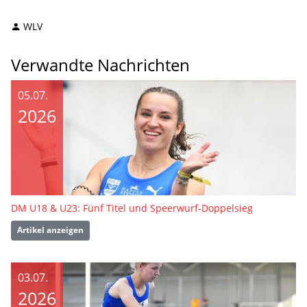
WLV
Verwandte Nachrichten
05.07.
2026
DM U18 & U23: Fünf Titel und Speerwurf-Doppelsieg
Artikel anzeigen
03.07.
2026