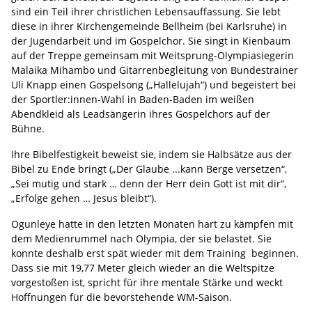
sind ein Teil ihrer christlichen Lebensauffassung. Sie lebt
diese in ihrer Kirchengemeinde Bellheim (bei Karlsruhe) in
der Jugendarbeit und im Gospelchor. Sie singt in Kienbaum
auf der Treppe gemeinsam mit Weitsprung-Olympiasiegerin
Malaika Mihambo und Gitarrenbegleitung von Bundestrainer
Uli Knapp einen Gospelsong („Hallelujah“) und begeistert bei
der Sportler:innen-Wahl in Baden-Baden im weißen
Abendkleid als Leadsängerin ihres Gospelchors auf der
Bühne.
Ihre Bibelfestigkeit beweist sie, indem sie Halbsätze aus der
Bibel zu Ende bringt („Der Glaube ...kann Berge versetzen“,
„Sei mutig und stark … denn der Herr dein Gott ist mit dir“,
„Erfolge gehen … Jesus bleibt“).
Ogunleye hatte in den letzten Monaten hart zu kämpfen mit
dem Medienrummel nach Olympia, der sie belastet. Sie
konnte deshalb erst spät wieder mit dem Training beginnen.
Dass sie mit 19,77 Meter gleich wieder an die Weltspitze
vorgestoßen ist, spricht für ihre mentale Stärke und weckt
Hoffnungen für die bevorstehende WM-Saison.