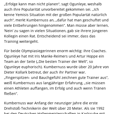
„Erfolge kann man nicht planen“, sagt Ogunleye, weshalb
auch ihre Popularität unvorbereitet gekommen sei. „Ich
kenne Yemisis Situation mit der großen Populartät natürlich
auch“, merkt Kumbernuss an, „dafür hat man geschuftet und
viele Entbehrungen hingenommen“. Man müsse aber lernen,
‘Nein’ zu sagen in vielen Situationen, gab sie ihrere jüngeren
Kollegin einen Rat. Entscheidend sei immer, dass das
Training weitergeht.
Für beide Olympiasiegerinnen enorm wichtig: ihre Coaches.
Ogunleye hat mit Iris Manke-Reimers und Artur Hoppe ein
Team an der Seite („Die besten Trainer der Welt“, so
Ogunleye euphorisch). Kumbernuss wurde über 20 Jahre von
Dieter Kollark betreut, der auch ihr Partner war.
„Fingerspitzen- und Bauchgefühl zeichnen gute Trainer aus“,
weiß Kumbernuss aus langjähriger Erfahrung, „sie müssen
einen Athleten auffangen, im Erfolg und auch wenn Tränen
fließen“.
Kumbernuss war Anfang der neunziger Jahre die erste
Drehstoß-Technikerin der Welt über 20 Meter. Als sie 1992
bei den Deutschen Hallenmeisterschaften in Karlsruhe mit