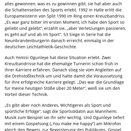
alles gewonnen, was es zu gewinnen gibt, sie hat aber auch
die Schattenseiten des Sports erlebt. 1992 in Halle erlitt die
Europameisterin von Split 1990 im Ring einen Kreuzbandriss.
„Es war ganz bitter im ersten Moment, ich habe den Sport so
geliebt und gelebt“, erzählt sie, „aber Verletzungen passieren,
es geht auf und ab im Sport“. 53 Siege in Serie hat die
Neunbrandenburgerin danach erreicht, einmalig in der
deutschen Leichtathletik-Geschichte.
Auch Yemisi Ogunleye hat diese Situation erlebt. Zwei
Kreuzbandrisse hat die ehemalige Turnerin schon früh in
ihrer Karriere erfahren. Danach stieg sie vom Angleiten auf
die Drehstoßtechnik um und hatte damit die Voraussetzung
für ihre erfolgreiche Karriere gelegt. „Das war die Grundlage
für meine heutigen Stöße über 20 Meter“, weiß sie um den
Vorteil dieser Technik.
„Es gibt aber noch Anderes, Wichtigeres als Sport und
sportliche Erfolge“, sagt die Sportsoldatin aus Mannheim.
Musik zum Beispiel sei ihr sehr wichtig. Und Ogunleye liefert
mit einem Gospelsong („You make me happy“) am Mikrofon
gleich den Beweis, zur Begeisterung des Publikums. Gospel