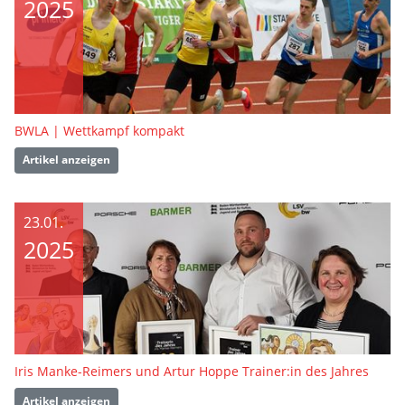
2025
BWLA | Wettkampf kompakt
Artikel anzeigen
23.01.
2025
Iris Manke-Reimers und Artur Hoppe Trainer:in des Jahres
Artikel anzeigen