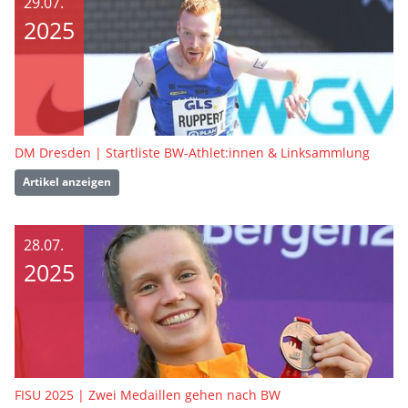
29.07.
2025
DM Dresden | Startliste BW-Athlet:innen & Linksammlung
Artikel anzeigen
28.07.
2025
FISU 2025 | Zwei Medaillen gehen nach BW