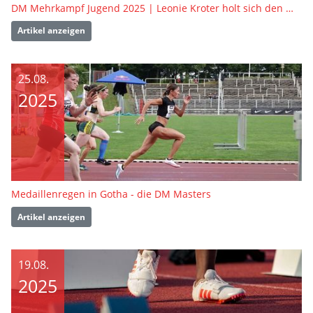
DM Mehrkampf Jugend 2025 | Leonie Kroter holt sich den Meistertitel
Artikel anzeigen
25.08.
2025
Medaillenregen in Gotha - die DM Masters
Artikel anzeigen
19.08.
2025