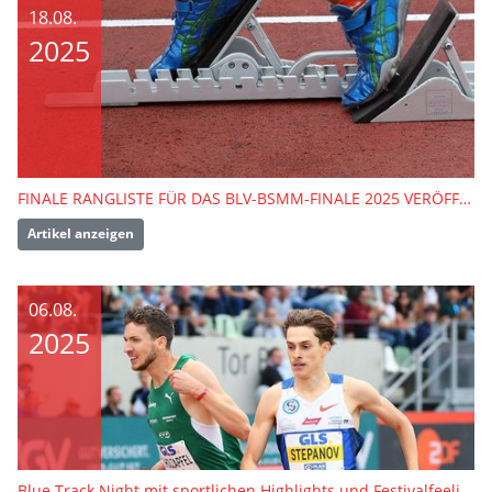
18.08.
2025
FINALE RANGLISTE FÜR DAS BLV-BSMM-FINALE 2025 VERÖFFENTLICHT
Artikel anzeigen
06.08.
2025
Blue Track Night mit sportlichen Highlights und Festivalfeeling