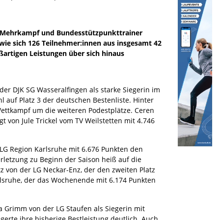
er Mehrkampf und Bundesstützpunkttrainer
e sich 126 Teilnehmer:innen aus insgesamt 42
rtigen Leistungen über sich hinaus
der DJK SG Wasseralfingen als starke Siegerin im
 auf Platz 3 der deutschen Bestenliste. Hinter
ettkampf um die weiteren Podestplätze. Ceren
t von Jule Trickel vom TV Weilstetten mit 4.746
G Region Karlsruhe mit 6.676 Punkten den
Verletzung zu Beginn der Saison heiß auf die
z von der LG Neckar-Enz, der den zweiten Platz
arlsruhe, der das Wochenende mit 6.174 Punkten
 Grimm von der LG Staufen als Siegerin mit
erte ihre bisherige Bestleistung deutlich. Auch