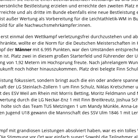
ersönliche Bestleistung erzielen und erreichte den zweiten Plat
reichte und als dritte im Bunde ebenfalls eine neue Bestleistung er
t außer Wertung als Vorbereitung für die Leichtathletik-WM in Bu
orbild für alle Nachwuchsmehrkämpfer:innen.
, erst einmal den Wettkampf verletzungsfrei durchzustehen und ab
schränkte, wollte er die Norm für die Deutschen Meisterschaften in
mpf der
Männer
mit 6.995 Punkten, war den Umständen entsprechen
 ist. Platz zwei in diesem großen Starterfeld und Führender der U2
tung von 1,92 Metern im Hochsprung freute. Nach jahrelangem Wun
 Zukunft noch höher hinauszukommen. Platz drei belegte Finn Schulz
elleistung fokussiert, sondern bringt auch die ein oder andere span
t der LG Steinlach-Zollern 1 um Finn Schulz, Niklas Kretschmer 
des ESV Weil am Rhein mit Morris Betting, Moritz Feldmann und Ma
ertung durch die LG Neckar-Enz 1 mit Finn Breitkreutz, Joshua Sc
en holte sich das Team TUS Metzingen 1 um Mandy Münkle, Anna-Le
chen Jugend U18 gewann die Mannschaft des SSV Ulm 1846 1 mit Len
rkampf mit grandiosen Leistungen absolviert haben, war es ein toll
Die Stimmung vor Ort war einfach super! Sowohl die Teilnehmer a