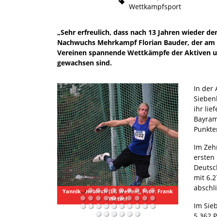
Wettkampfsport
„Sehr erfreulich, dass nach 13 Jahren wieder 
Nachwuchs Mehrkampf Florian Bauder, der am 
Vereinen spannende Wettkämpfe der Aktiven un
gewachsen sind.
In der 
Siebenk
ihr li
Bayram 
Punkte
Im Zeh
ersten 
Deutsc
mit 6.
abschl
Yannik Knobloch (LG Welfen), Foto: Frank
Wetzel
Im Sie
5.362 