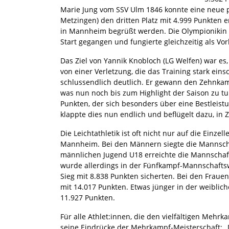
Marie Jung vom SSV Ulm 1846 konnte eine neue p
Metzingen) den dritten Platz mit 4.999 Punkten er
in Mannheim begrüßt werden. Die Olympionikin is
Start gegangen und fungierte gleichzeitig als V
Das Ziel von Yannik Knobloch (LG Welfen) war es
von einer Verletzung, die das Training stark ein
schlussendlich deutlich. Er gewann den Zehnka
was nun noch bis zum Highlight der Saison zu tun
Punkten, der sich besonders über eine Bestleis
klappte dies nun endlich und beflügelt dazu, in
Die Leichtathletik ist oft nicht nur auf die Einz
Mannheim. Bei den Männern siegte die Mannschaf
männlichen Jugend U18 erreichte die Mannschaft 
wurde allerdings in der Fünfkampf-Mannschaftsw
Sieg mit 8.838 Punkten sicherten. Bei den Frau
mit 14.017 Punkten. Etwas jünger in der weibli
11.927 Punkten.
Für alle Athlet:innen, die den vielfältigen Meh
seine Eindrücke der Mehrkampf-Meisterschaft: „