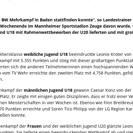
der BW Mehrkampf in Baden stattfinden konnte“, so Landestrain
Wochenende im Mannheimer Sportstadion Zeuge davon wurde, wi
d U18 mit Rahmenwettbewerben der U20 lieferten und mit großa
Altersklasse
weibliche Jugend U18
beeindruckte Leonie Kroter von 
ampf mit 5.355 Punkten und stieg mit dieser großartigen Punktzahl
eferten sich die anderen Teilnehmerinnen einen hochspannenden W
vom TV Wehr erreichte den zweiten Platz mit 4.758 Punkten, gefolg
n.
nkampf der
männlichen Jugend U18
gewann Caesar Konz von der L
Platz. Er zeigte mit einigen guten Disziplinen, dass er trotz einer 
hen Meisterschaften in vier Wochen ist. Ebenso wie Finn Breitkreut
270 Punkten erreichte und Soren Tico Philipp von der LG Region K
ießen konnte.
benkampf der
Frauen
und der weiblichen Jugend U20 glänzte Leona
Punkten. Sie lieferte einen beeindruckenden Wettkampf ab und steig