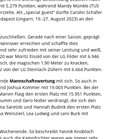
z mit 5.279 Punkten, während Mandy Münkle (TUS
zielte. Als „special guest“ durfte Carolin Schäfer
dapest (Ungarn; 19.-27. August 2023) an den
zuschließen. Gerade nach einer Saison, geprägt
 Hannover erreichen und schaffte dies
d sehr zufrieden mit seiner Leistung und weiß,
0 war Moritz Eisold von der LG Filder mit 6.946
sch, die magischen 1,90 Meter zu knacken,
 von der LG Steinlach-Zollern mit 6.664 Punkten.
nende
Mannschaftswertung
mit sich. So auch in
und Joshua Kommer mit 19.003 Punkten. Bei der
rvin Flaig den ersten Platz mit 15.951 Punkten,
humm und Gero Noller verdrängt, die sich den
na Saretzki und Hannah Budnik den ersten Platz
a Weinzierl, Lea Ludwig und Leni Burk mit
es Wochenende. So beschreibt Yannik Knobloch
ls auch die Kampfrichter waren wie immer sehr