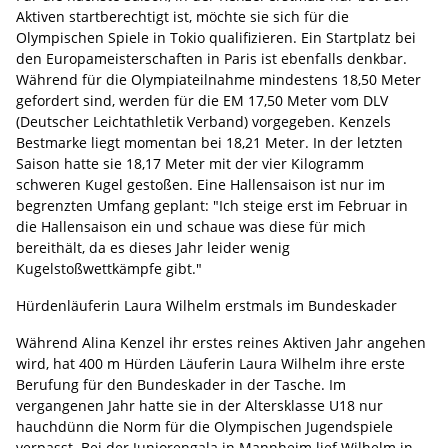
Aktiven startberechtigt ist, möchte sie sich für die
Olympischen Spiele in Tokio qualifizieren. Ein Startplatz bei
den Europameisterschaften in Paris ist ebenfalls denkbar.
Während für die Olympiateilnahme mindestens 18,50 Meter
gefordert sind, werden für die EM 17,50 Meter vom DLV
(Deutscher Leichtathletik Verband) vorgegeben. Kenzels
Bestmarke liegt momentan bei 18,21 Meter. In der letzten
Saison hatte sie 18,17 Meter mit der vier Kilogramm
schweren Kugel gestoßen. Eine Hallensaison ist nur im
begrenzten Umfang geplant: "Ich steige erst im Februar in
die Hallensaison ein und schaue was diese für mich
bereithält, da es dieses Jahr leider wenig
Kugelstoßwettkämpfe gibt."
Hürdenläuferin Laura Wilhelm erstmals im Bundeskader
Während Alina Kenzel ihr erstes reines Aktiven Jahr angehen
wird, hat 400 m Hürden Läuferin Laura Wilhelm ihre erste
Berufung für den Bundeskader in der Tasche. Im
vergangenen Jahr hatte sie in der Altersklasse U18 nur
hauchdünn die Norm für die Olympischen Jugendspiele
verpasst. Bei der Juniorengala in Mannheim lief Wilhelm in