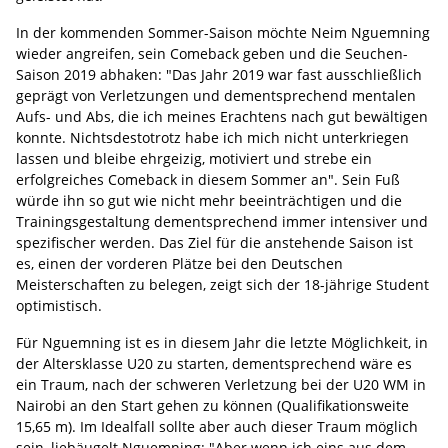
In der kommenden Sommer-Saison möchte Neim Nguemning
wieder angreifen, sein Comeback geben und die Seuchen-
Saison 2019 abhaken: "Das Jahr 2019 war fast ausschließlich
geprägt von Verletzungen und dementsprechend mentalen
Aufs- und Abs, die ich meines Erachtens nach gut bewältigen
konnte. Nichtsdestotrotz habe ich mich nicht unterkriegen
lassen und bleibe ehrgeizig, motiviert und strebe ein
erfolgreiches Comeback in diesem Sommer an". Sein Fuß
würde ihn so gut wie nicht mehr beeinträchtigen und die
Trainingsgestaltung dementsprechend immer intensiver und
spezifischer werden. Das Ziel für die anstehende Saison ist
es, einen der vorderen Plätze bei den Deutschen
Meisterschaften zu belegen, zeigt sich der 18-jährige Student
optimistisch.
Für Nguemning ist es in diesem Jahr die letzte Möglichkeit, in
der Altersklasse U20 zu starten, dementsprechend wäre es
ein Traum, nach der schweren Verletzung bei der U20 WM in
Nairobi an den Start gehen zu können (Qualifikationsweite
15,65 m). Im Idealfall sollte aber auch dieser Traum möglich
sein, liebäugelt Nguemning: "Aber wenn ich eins aus dem