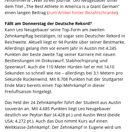
renommierte „Wall Street Journal“ Leo Neugebauer unter
dem Titel „The Best Athlete in America is a Giant German“
einen langen Beitrag (
zum Artikel hinter Bezahlschranke
).
Fällt am Donnerstag der Deutsche Rekord?
Kann Leo Neugebauer seine Top-Form am zweiten
Zehnkampftag bestätigen, ist sogar sein Deutscher Rekord in
Reichweite. Aktuell liegt er 94 Punkte über seiner Bestmarke.
Allerdings gelang ihm vor einem Jahr in Austin mit 4.245
Punkten der beste zweite Tag seiner Karriere mit neuen
Bestleistungen im Diskuswurf, Stabhochsprung und
Speerwurf. Auch die 110 Meter Hürden lief er mit 14,10
Sekunden so schnell wie nie – allerdings bei 3,1 Metern pro
Sekunde Rückenwind. Mit 8.708 Punkten hat der Stuttgarter
Ende März bereits einen Top-Mehrkampf in dieser
Freiluftsaison hingelegt.
Das Feld der 24 Zehnkämpfer führt der Student aus Austin
souverän an. Mit 4.685 Punkten liegt Leo Neugebauer
deutlich vor Peyton Bair (4.428 pt.) und Austin West (beide
USA; 4.272 pt.). Auch das Duo nimmt Kurs auf einen
Weltklasse-Zehnkampf. Der Zehnkampf in Eugene wird um