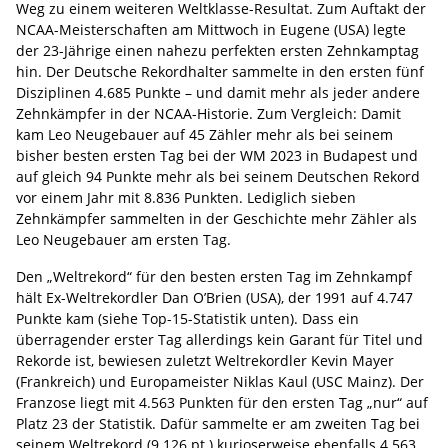
Weg zu einem weiteren Weltklasse-Resultat. Zum Auftakt der
NCAA-Meisterschaften am Mittwoch in Eugene (USA) legte
der 23-Jährige einen nahezu perfekten ersten Zehnkamptag
hin. Der Deutsche Rekordhalter sammelte in den ersten fünf
Disziplinen 4.685 Punkte – und damit mehr als jeder andere
Zehnkämpfer in der NCAA-Historie. Zum Vergleich: Damit
kam Leo Neugebauer auf 45 Zähler mehr als bei seinem
bisher besten ersten Tag bei der WM 2023 in Budapest und
auf gleich 94 Punkte mehr als bei seinem Deutschen Rekord
vor einem Jahr mit 8.836 Punkten. Lediglich sieben
Zehnkämpfer sammelten in der Geschichte mehr Zähler als
Leo Neugebauer am ersten Tag.
Den „Weltrekord“ für den besten ersten Tag im Zehnkampf
hält Ex-Weltrekordler Dan O’Brien (USA), der 1991 auf 4.747
Punkte kam (siehe Top-15-Statistik unten). Dass ein
überragender erster Tag allerdings kein Garant für Titel und
Rekorde ist, bewiesen zuletzt Weltrekordler Kevin Mayer
(Frankreich) und Europameister Niklas Kaul (USC Mainz). Der
Franzose liegt mit 4.563 Punkten für den ersten Tag „nur“ auf
Platz 23 der Statistik. Dafür sammelte er am zweiten Tag bei
seinem Weltrekord (9.126 pt.) kurioserweise ebenfalls 4.563