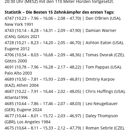
20:30 Uhr (MESZ) mit den 110 Meter Hürden fortgesetzt.
Statistik – Die Besten 15 Zehnkämpfer des ersten Tags:
4747 (10,23 – 7,96 – 16,06 – 2,08 – 47,70) | Dan O’Brien (USA),
New York 1991
4743 (10,14 – 8,28 – 14,31 – 2,09 – 47,90) | Damian Warner
(CAN), Götzis 2021
4728 (10,21 – 8,23 – 14,20 – 2,05 – 46,70) | Ashton Eaton (USA),
Eugene 2012
4706 (10,54 – 8,03 – 16,68 – 2,09 – 48,36) | Tomas Dvorak (CZE),
Götzis 2000
4691 (10,78 – 7,96 – 16,28 – 2,17 – 48,22) | Tom Pappas (USA),
Palo Alto 2003
4689 (10,50 – 7,81 – 15,93 – 2,09 – 46,81) | Dmitriy Karpov
(KAZ), Athen 2004
4687 (10,22 – 7,91 – 16,44 – 2,02 – 48,05) | Chris Huffings (USA),
Atlanta1996
4685 (10,64 – 7,86 – 17,46 – 2,07 – 48,03) | Leo Neugebauer
(GER), Eugene 2024
4677 (10,44 – 8,01 – 15,72 – 2,03 – 46,97) | Daley Thompson
(GBR), Los Angeles 1984
4675 (10,64 – 8,11 – 15,33 – 2,12 – 47,79) | Roman Sebrle (CZE),