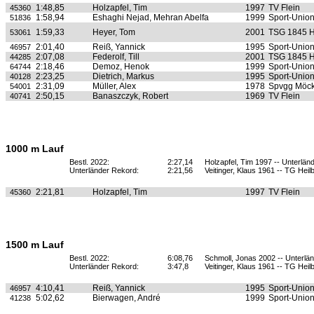
1:48,85
Holzapfel, Tim
1997
TV Flein
45360
1:58,94
Eshaghi Nejad, Mehran Abelfa
1999
Sport-Unio
51836
1:59,33
Heyer, Tom
2001
TSG 1845 H
53061
2:01,40
Reiß, Yannick
1995
Sport-Unio
46957
2:07,08
Federolf, Till
2001
TSG 1845 H
44285
2:18,46
Demoz, Henok
1999
Sport-Unio
64744
2:23,25
Dietrich, Markus
1995
Sport-Unio
40128
2:31,09
Müller, Alex
1978
Spvgg Möc
54001
2:50,15
Banaszczyk, Robert
1969
TV Flein
40741
1000 m Lauf
Bestl. 2022:
2:27,14
Holzapfel, Tim 1997 -- Unterlän
Unterländer Rekord:
2:21,56
Veitinger, Klaus 1961 -- TG Heil
2:21,81
Holzapfel, Tim
1997
TV Flein
45360
1500 m Lauf
Bestl. 2022:
6:08,76
Schmoll, Jonas 2002 -- Unterlä
Unterländer Rekord:
3:47,8
Veitinger, Klaus 1961 -- TG Heil
4:10,41
Reiß, Yannick
1995
Sport-Unio
46957
5:02,62
Bierwagen, André
1999
Sport-Unio
41238