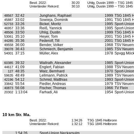
Bestl. 2022:
30:20
Uhlig, Dustin 1999 -- TSG 1845 
Unterländer Rekord:
30:10
Uhlig, Dustin 1999 -- TSG 1845 
32:42
Junghans, Raphael
1999
TSG 1845 H
48567
33:02
Sowieja, Dominik
1991
TSG 1845 H
45887
33:26
Bickel, Moritz
1995
Sport-Unio
52733
33:36
Reiß, Yannick
1995
Sport-Unio
46957
33:50
Uhlig, Dustin
1999
TSG 1845 H
48506
35:10
Heyer, Tom
2001
TSG 1845 H
53061
35:36
Federolf, Till
2001
TSG 1845 H
44285
36:00
Bender, Volker
1968
TSV Neuens
49558
36:43
Schmiech, Benjamin
1985
TSV Neuens
39078
37:15
Müller, Alex
1978
Spvgg Möc
54001
39:32
Wallrath, Alexander
1985
Sport-Unio
60385
41:09
Englert, Fabian
1988
TSV Neuens
44617
48:35
Walz, Bernhard
1970
Sport-Unio
127
48:49
Lellmann, Patrick
1989
TSV Neuens
59635
54:12
Schmid, Matthias
1993
Sport-Unio
42196
55:54
Fiedler, Andreas
1979
TSV Neuens
33842
56:08
Fischer, Thomas
1966
TV Flein
40873
1:13:04
Farhadi, Ali
1954
Sport-Unio
20302
10 km Str. Ma.
Bestl. 2022:
1:34:26
TSG 1845 Heilbronn
Unterländer Rekord:
1:32:12
TSG 1845 Heilbronn
1:54:26
Sport-Union Neckarsulm