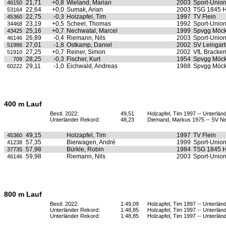
21,71
+0,8
Wieland, Marian
2003
Sport-Unio
46150
22,64
+0,0
Sumak, Arian
2003
TSG 1845 H
53164
22,75
-0,3
Holzapfel, Tim
1997
TV Flein
45360
23,19
+0,5
Scheel, Thomas
1992
Sport-Unio
34468
25,16
+0,7
Nechwatal, Marcel
1999
Spvgg Möc
43425
26,89
-0,4
Riemann, Nils
2003
Sport-Unio
46146
27,01
-1,8
Ostkamp, Daniel
2002
SV Leingar
51986
27,25
+0,7
Reiner, Simon
2002
VfL Bracke
51910
28,25
-0,3
Fischer, Kurt
1954
Spvgg Möc
709
29,11
-1,0
Eichwald, Andreas
1988
Spvgg Möc
60222
400 m Lauf
Bestl. 2022:
49,51
Holzapfel, Tim 1997 -- Unterlän
Unterländer Rekord:
48,23
Diemand, Markus 1975 -- SV N
49,15
Holzapfel, Tim
1997
TV Flein
45360
57,35
Bierwagen, André
1999
Sport-Unio
41238
57,98
Bürkle, Robin
1984
TSG 1845 H
37735
59,98
Riemann, Nils
2003
Sport-Unio
46146
800 m Lauf
Bestl. 2022:
1:49,09
Holzapfel, Tim 1997 -- Unterlän
Unterländer Rekord:
1:48,85
Holzapfel, Tim 1997 -- Unterlän
Unterländer Rekord:
1:48,85
Holzapfel, Tim 1997 -- Unterlän