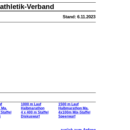
athletik-Verband
Stand: 6.11.2023
uf
1000 m Lauf
1500 m Lauf
. Ma.
Halbmarathon
Halbmarathon Ma.
Staffel
4 x 400 m Staffel
4x100m Mix-Staffel
ß
Diskuswurf
Speerwurf
zurück zum Anfang