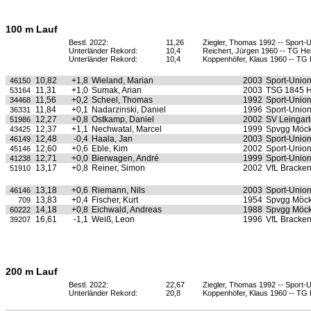
100 m Lauf
Bestl. 2022:
11,26
Ziegler, Thomas 1992 -- Sport-
Unterländer Rekord:
10,4
Reichert, Jürgen 1960 -- TG He
Unterländer Rekord:
10,4
Koppenhöfer, Klaus 1960 -- TG 
10,82
+1,8
Wieland, Marian
2003
Sport-Unio
46150
11,31
+1,0
Sumak, Arian
2003
TSG 1845 H
53164
11,56
+0,2
Scheel, Thomas
1992
Sport-Unio
34468
11,84
+0,1
Nadarzinski, Daniel
1996
Sport-Unio
36331
12,27
+0,8
Ostkamp, Daniel
2002
SV Leingar
51986
12,37
+1,1
Nechwatal, Marcel
1999
Spvgg Möc
43425
12,48
-0,4
Haala, Jan
2003
Sport-Unio
46149
12,60
+0,6
Eble, Kim
2002
Sport-Unio
45146
12,71
+0,0
Bierwagen, André
1999
Sport-Unio
41238
13,17
+0,8
Reiner, Simon
2002
VfL Bracke
51910
13,18
+0,6
Riemann, Nils
2003
Sport-Unio
46146
13,83
+0,4
Fischer, Kurt
1954
Spvgg Möc
709
14,18
+0,8
Eichwald, Andreas
1988
Spvgg Möc
60222
16,61
-1,1
Weiß, Leon
1996
VfL Bracke
39207
200 m Lauf
Bestl. 2022:
22,67
Ziegler, Thomas 1992 -- Sport-
Unterländer Rekord:
20,8
Koppenhöfer, Klaus 1960 -- TG 