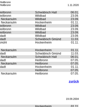
Heilbronn
Heilbronn
1.11.2020
eilbronn
Schwäbisch Hall
06.01.
eilbronn
Wildbad
23.09.
n Neckarsulm
Wildbad
23.09.
n Neckarsulm
Hockenheim
01.11.
eilbronn
Wildbad
23.09.
eilbronn
Wildbad
23.09.
eilbronn
Wildbad
23.09.
tadt
Wildbad
23.09.
tadt
Schwäbisch Gmünd
11.03.
kmühl
Hockenheim
01.11.
n Neckarsulm
Hockenheim
01.11.
tadt
Schwäbisch Gmünd
11.03.
n Neckarsulm
Schwäbisch Hall
06.01.
tadt
Heilbronn
07.05.
n Neckarsulm
Heilbronn
07.05.
tadt
Hockenheim
01.11.
Heilbronn
07.05.
n Neckarsulm
Heilbronn
07.05.
zurück
19.09.2004
Hockenheim
01.11.