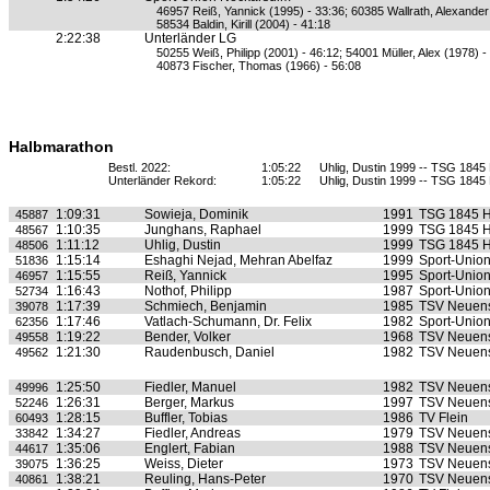
46957 Reiß, Yannick (1995) - 33:36; 60385 Wallrath, Alexander
58534 Baldin, Kirill (2004) - 41:18
2:22:38
Unterländer LG
50255 Weiß, Philipp (2001) - 46:12; 54001 Müller, Alex (1978) -
40873 Fischer, Thomas (1966) - 56:08
Halbmarathon
Bestl. 2022:
1:05:22
Uhlig, Dustin 1999 -- TSG 1845 
Unterländer Rekord:
1:05:22
Uhlig, Dustin 1999 -- TSG 1845 
1:09:31
Sowieja, Dominik
1991
TSG 1845 H
45887
1:10:35
Junghans, Raphael
1999
TSG 1845 H
48567
1:11:12
Uhlig, Dustin
1999
TSG 1845 H
48506
1:15:14
Eshaghi Nejad, Mehran Abelfaz
1999
Sport-Unio
51836
1:15:55
Reiß, Yannick
1995
Sport-Unio
46957
1:16:43
Nothof, Philipp
1987
Sport-Unio
52734
1:17:39
Schmiech, Benjamin
1985
TSV Neuens
39078
1:17:46
Vatlach-Schumann, Dr. Felix
1982
Sport-Unio
62356
1:19:22
Bender, Volker
1968
TSV Neuens
49558
1:21:30
Raudenbusch, Daniel
1982
TSV Neuens
49562
1:25:50
Fiedler, Manuel
1982
TSV Neuens
49996
1:26:31
Berger, Markus
1997
TSV Neuens
52246
1:28:15
Buffler, Tobias
1986
TV Flein
60493
1:34:27
Fiedler, Andreas
1979
TSV Neuens
33842
1:35:06
Englert, Fabian
1988
TSV Neuens
44617
1:36:25
Weiss, Dieter
1973
TSV Neuens
39075
1:38:21
Reuling, Hans-Peter
1970
TSV Neuens
40861