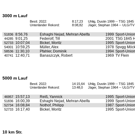
3000 m Lauf
Bestl. 2022:
8:17,23
Uhlig, Dustin 1999 -- TSG 1845 
Unterländer Rekord:
8:08,82
Jäger, Stephan 1964 -- ULG/TV 
8:56,76
Eshaghi Nejad, Mehran Abelfa
1999
Sport-Unio
51836
9:01,25
Federolf, Till
2001
TSG 1845 H
44285
10:07,04
Bickel, Moritz
1995
Sport-Unio
52733
10:59,25
Müller, Alex
1978
Spvgg Möc
54001
11:30,10
Pfahler, Dominik
1994
Sport-Unio
58536
12:40,71
Banaszczyk, Robert
1969
TV Flein
40741
5000 m Lauf
Bestl. 2022:
14:15,64
Uhlig, Dustin 1999 -- TSG 1845 
Unterländer Rekord:
13:48,0
Jäger, Stephan 1964 -- ULG/TV 
15:57,13
Reiß, Yannick
1995
Sport-Unio
46957
16:00,39
Eshaghi Nejad, Mehran Abelfa
1999
Sport-Unio
51836
16:08,84
Nothof, Philipp
1987
Sport-Unio
52734
16:17,40
Bickel, Moritz
1995
Sport-Unio
52733
10 km Str.