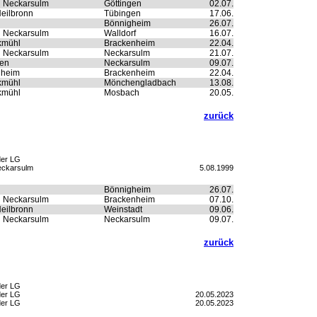
n Neckarsulm
Göttingen
02.07.
eilbronn
Tübingen
17.06.
Bönnigheim
26.07.
n Neckarsulm
Walldorf
16.07.
kmühl
Brackenheim
22.04.
n Neckarsulm
Neckarsulm
21.07.
ten
Neckarsulm
09.07.
nheim
Brackenheim
22.04.
kmühl
Mönchengladbach
13.08.
kmühl
Mosbach
20.05.
zurück
der LG
eckarsulm
5.08.1999
Bönnigheim
26.07.
n Neckarsulm
Brackenheim
07.10.
eilbronn
Weinstadt
09.06.
n Neckarsulm
Neckarsulm
09.07.
zurück
der LG
der LG
20.05.2023
der LG
20.05.2023