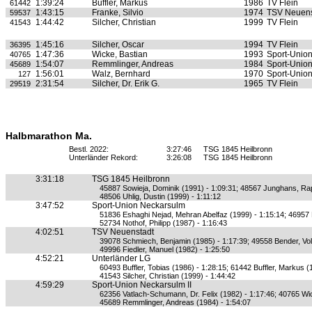
1:39:24
Buffler, Markus
1986
TV Flein
61442
1:43:15
Franke, Silvio
1974
TSV Neuens
59537
1:44:42
Silcher, Christian
1999
TV Flein
41543
1:45:16
Silcher, Oscar
1994
TV Flein
36395
1:47:36
Wicke, Bastian
1993
Sport-Unio
40765
1:54:07
Remmlinger, Andreas
1984
Sport-Unio
45689
1:56:01
Walz, Bernhard
1970
Sport-Unio
127
2:31:54
Silcher, Dr. Erik G.
1965
TV Flein
29519
Halbmarathon Ma.
Bestl. 2022:
3:27:46
TSG 1845 Heilbronn
Unterländer Rekord:
3:26:08
TSG 1845 Heilbronn
3:31:18
TSG 1845 Heilbronn
45887 Sowieja, Dominik (1991) - 1:09:31; 48567 Junghans, Rap
48506 Uhlig, Dustin (1999) - 1:11:12
3:47:52
Sport-Union Neckarsulm
51836 Eshaghi Nejad, Mehran Abelfaz (1999) - 1:15:14; 46957 
52734 Nothof, Philipp (1987) - 1:16:43
4:02:51
TSV Neuenstadt
39078 Schmiech, Benjamin (1985) - 1:17:39; 49558 Bender, Vol
49996 Fiedler, Manuel (1982) - 1:25:50
4:52:21
Unterländer LG
60493 Buffler, Tobias (1986) - 1:28:15; 61442 Buffler, Markus (
41543 Silcher, Christian (1999) - 1:44:42
4:59:29
Sport-Union Neckarsulm II
62356 Vatlach-Schumann, Dr. Felix (1982) - 1:17:46; 40765 Wic
45689 Remmlinger, Andreas (1984) - 1:54:07