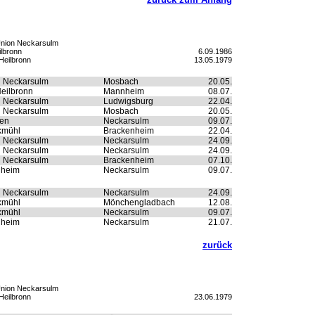
Union Neckarsulm
ilbronn
6.09.1986
Heilbronn
13.05.1979
n Neckarsulm
Mosbach
20.05.
eilbronn
Mannheim
08.07.
n Neckarsulm
Ludwigsburg
22.04.
n Neckarsulm
Mosbach
20.05.
ten
Neckarsulm
09.07.
kmühl
Brackenheim
22.04.
n Neckarsulm
Neckarsulm
24.09.
n Neckarsulm
Neckarsulm
24.09.
n Neckarsulm
Brackenheim
07.10.
nheim
Neckarsulm
09.07.
n Neckarsulm
Neckarsulm
24.09.
kmühl
Mönchengladbach
12.08.
kmühl
Neckarsulm
09.07.
nheim
Neckarsulm
21.07.
zurück
Union Neckarsulm
Heilbronn
23.06.1979