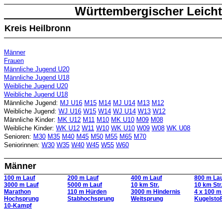
Württembergischer Leicht
Kreis Heilbronn
Männer
Frauen
Männliche Jugend U20
Männliche Jugend U18
Weibliche Jugend U20
Weibliche Jugend U18
Männliche Jugend:
MJ U16
M15
M14
MJ U14
M13
M12
Weibliche Jugend:
WJ U16
W15
W14
WJ U14
W13
W12
Männliche Kinder:
MK U12
M11
M10
MK U10
M09
M08
Weibliche Kinder:
WK U12
W11
W10
WK U10
W09
W08
WK U08
Senioren:
M30
M35
M40
M45
M50
M55
M65
M70
Seniorinnen:
W30
W35
W40
W45
W55
W60
Männer
100 m Lauf
200 m Lauf
400 m Lauf
800 m La
3000 m Lauf
5000 m Lauf
10 km Str.
10 km Str
Marathon
110 m Hürden
3000 m Hindernis
4 x 100 m 
Hochsprung
Stabhochsprung
Weitsprung
Kugelsto
10-Kampf